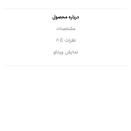
درباره محصول
مشخصات
نظرات
0
🡥
نمایش ویدئو