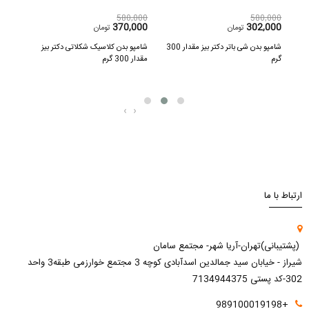
,400
580,000
580,000
000
370,000
302,000
تومان
تومان
ار
شامپو بدن شی باتر دکتر بیز مقدار 300
شامپو بدن کلاسیک شکلاتی دکتر بیز
گرم
مقدار 300 گرم
میل
‹
›
ارتباط با ما
(پشتیبانی)تهران-آریا شهر- مجتمع سامان
شیراز - خیابان سید جمالدین اسدآبادی کوچه 3 مجتمع خوارزمی طبقه3 واحد
302-کد پستی 7134944375
+989100019198