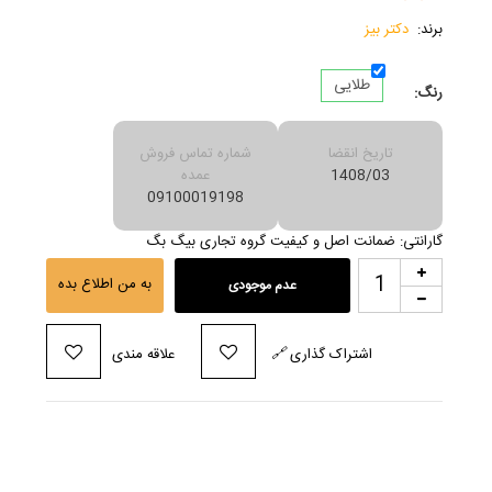
برند:
دکتر بیز
طلایی
رنگ:
تاریخ انقضا
شماره تماس فروش
1408/03
عمده
09100019198
گارانتی: ضمانت اصل و کیفیت گروه تجاری بیگ بگ
به من اطلاع بده
عدم موجودی
اشتراک گذاری
🔗
علاقه مندی