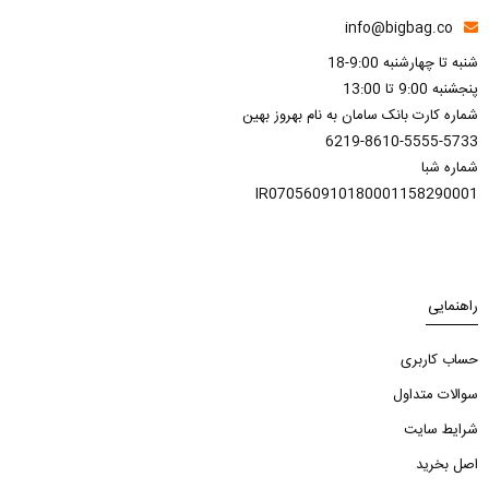
info@bigbag.co
شنبه تا چهارشنبه 9:00-18
پنجشنبه 9:00 تا 13:00
شماره کارت بانک سامان به نام بهروز بهین
6219-8610-5555-5733
شماره شبا
IR070560910180001158290001
راهنمایی
حساب کاربری
سوالات متداول
شرایط سایت
اصل بخرید