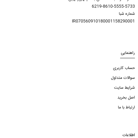
6219-8610-5555-5733
شماره شبا
IR070560910180001158290001
راهنمایی
حساب کاربری
سوالات متداول
شرایط سایت
اصل بخرید
ارتباط با ما
اطلاعات