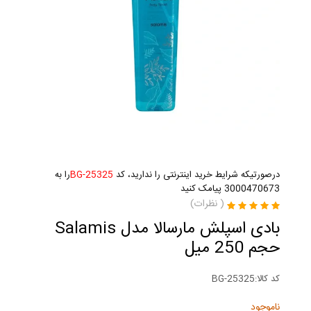
درصورتیکه شرایط خرید اینترنتی را ندارید، کد
BG-25325
را به
3000470673 پیامک کنید
(
نظرات)
بادی اسپلش مارسالا مدل Salamis
حجم 250 میل
کد کالا:
BG-25325
ناموجود