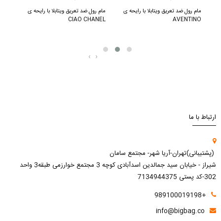
مام رول ضد تعریق ویتابلا با رایحه ی
مام رول ضد تعریق ویتابلا با رایحه ی
AVENTINO
CIAO CHANEL
100 میل
‹
›
ارتباط با ما
(پشتیبانی)تهران-آریا شهر- مجتمع سامان
شیراز - خیابان سید جمالدین اسدآبادی کوچه 3 مجتمع خوارزمی طبقه3 واحد
302-کد پستی 7134944375
+989100019198
info@bigbag.co