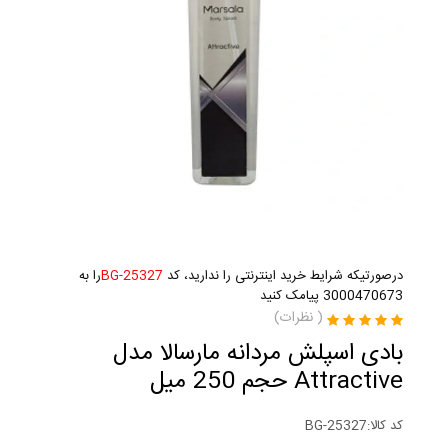
درصورتیکه شرایط خرید اینترنتی را ندارید، کد
BG-25327
را به
3000470673 پیامک کنید
(
نظرات)
بادی اسپلش مردانه مارسالا مدل
Attractive حجم 250 میل
کد کالا:
BG-25327