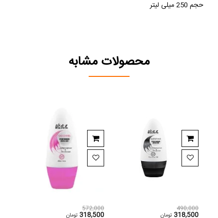
حجم 250 میلی لیتر
محصولات مشابه
,000
572,000
490,000
000
318,500
318,500
تومان
تومان