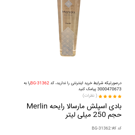
درصورتیکه شرایط خرید اینترنتی را ندارید، کد
BG-31362
را به
3000470673 پیامک کنید
(
نظرات)
بادی اسپلش مارسالا رایحه Merlin
حجم 250 میلی لیتر
کد کالا:
BG-31362