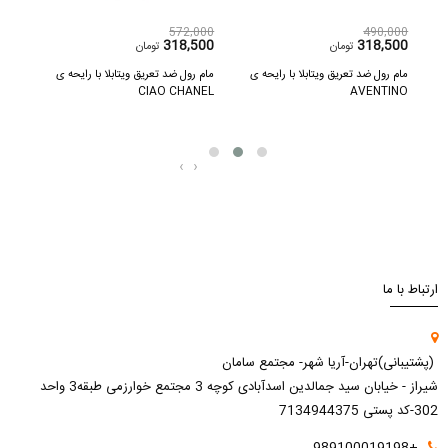
,000
572,000
490,000
000
318,500
318,500
تومان
تومان
مام رول ضد تعریق ویتابلا با رایحه ی
مام رول ضد تعریق ویتابلا با رایحه ی
AVENTINO
CIAO CHANEL
100 میل
‹
›
ارتباط با ما
(پشتیبانی)تهران-آریا شهر- مجتمع سامان
شیراز - خیابان سید جمالدین اسدآبادی کوچه 3 مجتمع خوارزمی طبقه3 واحد
302-کد پستی 7134944375
+989100019198