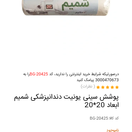
درصورتیکه شرایط خرید اینترنتی را ندارید، کد
BG-20425
را به
3000470673 پیامک کنید
(
نظرات)
پوشش سینی یونیت دندانپزشکی شمیم
ابعاد 20*20
کد کالا:
BG-20425
ناموجود