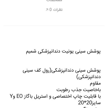
مشخصات
نظرات
0
🡥
پوشش سینی یونیت دندانپزشکی شمیم
پوشش سینی دندانپزشکی(رول کف سینی
دندانپزشکی)
مقاوم
باخاصیت جذب رطوبت
با قابلیت چاپ اختصاصی و استریل باگاز EO وY
سایز20*20