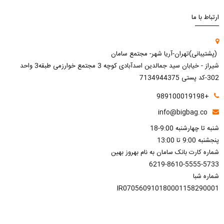
ارتباط با ما
(پشتیبانی)تهران-آریا شهر- مجتمع سامان
شیراز - خیابان سید جمالدین اسدآبادی کوچه 3 مجتمع خوارزمی طبقه3 واحد
302-کد پستی 7134944375
+989100019198
info@bigbag.co
شنبه تا چهارشنبه 9:00-18
پنجشنبه 9:00 تا 13:00
شماره کارت بانک سامان به نام بهروز بهین
6219-8610-5555-5733
شماره شبا
IR070560910180001158290001