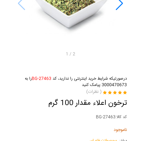
1
/
2
درصورتیکه شرایط خرید اینترنتی را ندارید، کد
BG-27463
را به
3000470673 پیامک کنید
(
نظرات)
ترخون اعلاء مقدار 100 گرم
کد کالا:
BG-27463
ناموجود
برند:
محصولات فله ای