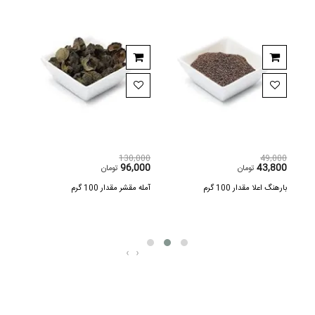
,000
130,000
49,000
600
96,000
43,800
تومان
تومان
بارهنگ اعلا مقدار 100 گرم
آمله مقشر مقدار 100 گرم
اسپند مق
‹
›