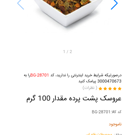
1
/
2
درصورتیکه شرایط خرید اینترنتی را ندارید، کد
BG-28701
را به
3000470673 پیامک کنید
(
نظرات)
عروسک پشت پرده مقدار 100 گرم
کد کالا:
BG-28701
ناموجود
برند:
محصولات فله ای