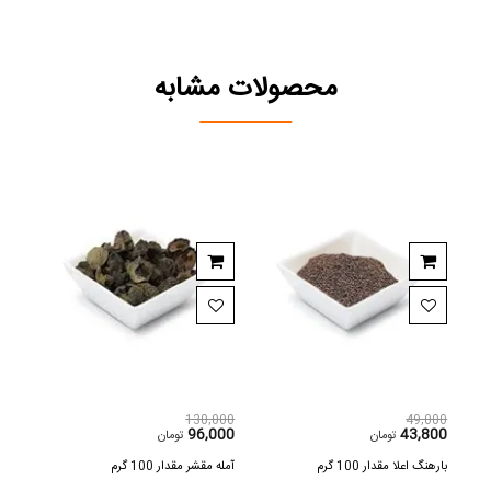
محصولات مشابه
,000
130,000
49,000
600
96,000
43,800
تومان
تومان
بارهنگ اعلا مقدار 100 گرم
آمله مقشر مقدار 100 گرم
اسپند مق