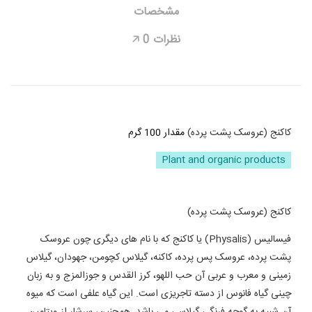
مشخصات
نظرات
0
🡥
کاکنج (عروسک پشت پرده)
مقدار 100 گرم
Plant and organic products
کاکنج (عروسک پشت پرده)
فیسالیس (Physalis) یا کاکنج که با نام های دیگری چون عروسک
پشت پرده، عروسک پس پرده، کاکنه، گیلاس کچومن، جهودان، گیلاس
زمینی و معرب و عربی آن حب اللهو، کرز القدس و جوزالمزج و به زبان
چینی گیاه فانوس از دسته تاجریزی است. این گیاه علفی است که میوه
آن شبیه به گوجه فرنگی گیلاسی می باشد. همچنین، سرشار از ویتامین