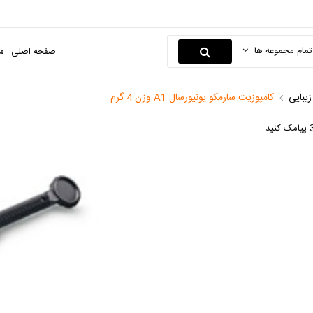
تمام مجموعه ها
صفحه اصلی
م
یبایی
کامپوزیت سارمکو یونیورسال A1 وزن 4 گرم