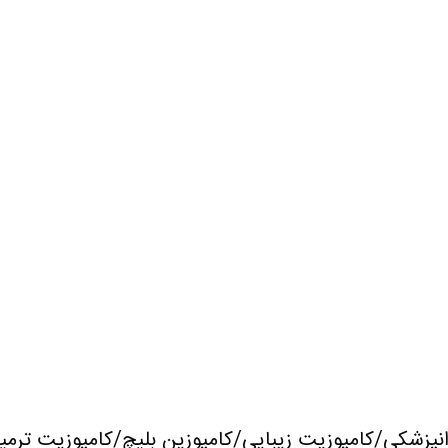
نپزشکی/کامپوزیت زیبایی/کامپوزین بلیچ/کامپوزیت ترمی