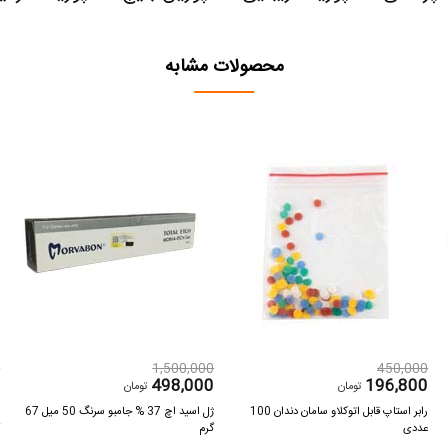
محصولات مشابه
0
1,500,000
450,000
0
498,000
196,800
تومان
تومان
رابر استاپ قابل اتوکلاو سامان دندان 100
ژل اسید اچ 37 % جامبو سرنگ 50 میل 67
عددی
گرم
گ