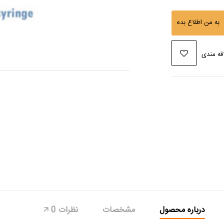
به من اطلاع بده
قه مندی
درباره محصول
مشخصات
نظرات
0
🡥