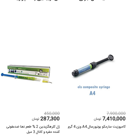
450,000
7,900,000
287,300
7,410,000
تومان
تومان
سیلر اندو رزینی خمیر 8 گرم محلول رزین 10
کامپوزیت سارمکو یونیورسال A4 وزن 4 گرم
ژل کلرهگزیدین 2 % طعم نعنا ضدعفونی
کننده حفره و کانال 3 میل