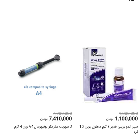
000
7,900,000
1,200,00
300
7,410,000
1,100,00
تومان
تومان
سیلر اندو رزینی خمیر 8 گرم محلول رزین 10
کامپوزیت سارمکو یونیورسال A4 وزن 4 گرم
رم
کننده ح