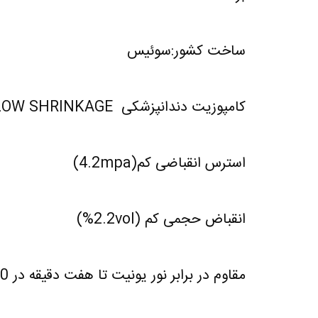
ساخت کشور:سوئیس
کامپوزیت دندانپزشکی ELS (EXTRA LOW SHRINKAGE
استرس انقباضی کم(4.2mpa)
انقباض حجمی کم (2.2vol%)
مقاوم در برابر نور یونیت تا هفت دقیقه در 11000 لوکس