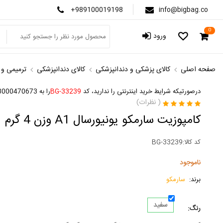
+989100019198
info@bigbag.co
0
ورود
صفحه اصلی
کالای پزشکی و دندانپزشکی
کالای دندانپزشکی
ترمیمی و ز
درصورتیکه شرایط خرید اینترنتی را ندارید، کد
BG-33239
را به 3000470673 پیامک کنید
(
نظرات)
کامپوزیت سارمکو یونیورسال A1 وزن 4 گرم
کد کالا:
BG-33239
ناموجود
برند:
سارمکو
سفید
رنگ: