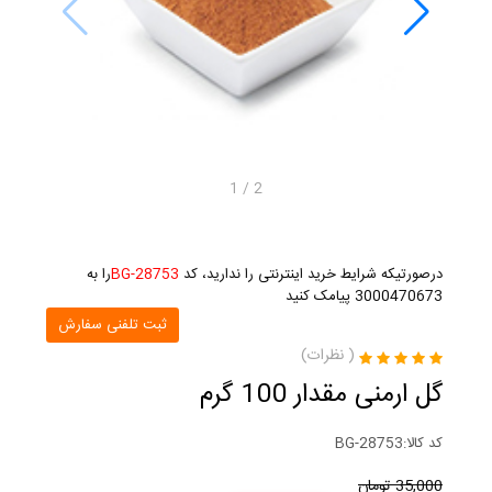
1
/
2
درصورتیکه شرایط خرید اینترنتی را ندارید، کد
BG-28753
را به
3000470673 پیامک کنید
ثبت تلفنی سفارش
(
نظرات)
گل ارمنی مقدار 100 گرم
کد کالا:
BG-28753
35,000
تومان