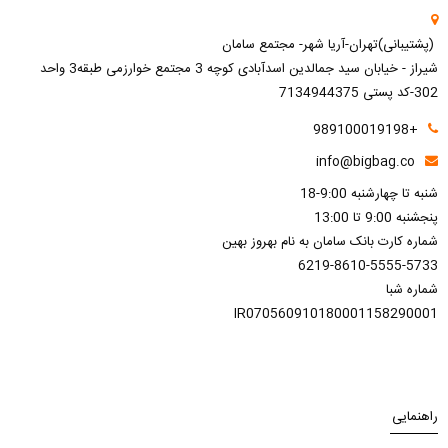
(پشتیبانی)تهران-آریا شهر- مجتمع سامان
شیراز - خیابان سید جمالدین اسدآبادی کوچه 3 مجتمع خوارزمی طبقه3 واحد
302-کد پستی 7134944375
+989100019198
info@bigbag.co
شنبه تا چهارشنبه 9:00-18
پنجشنبه 9:00 تا 13:00
شماره کارت بانک سامان به نام بهروز بهین
6219-8610-5555-5733
شماره شبا
IR070560910180001158290001
راهنمایی