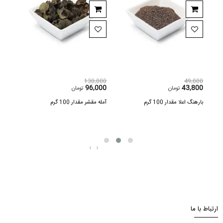
,000
130,000
49,000
600
96,000
43,800
تومان
تومان
بارهنگ اعلا مقدار 100 گرم
آمله مقشر مقدار 100 گرم
اسپند مق
‹
›
ارتباط با ما