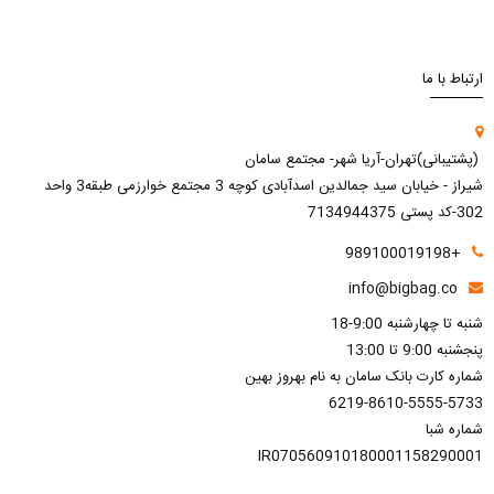
ارتباط با ما
(پشتیبانی)تهران-آریا شهر- مجتمع سامان
شیراز - خیابان سید جمالدین اسدآبادی کوچه 3 مجتمع خوارزمی طبقه3 واحد
302-کد پستی 7134944375
+989100019198
info@bigbag.co
شنبه تا چهارشنبه 9:00-18
پنجشنبه 9:00 تا 13:00
شماره کارت بانک سامان به نام بهروز بهین
6219-8610-5555-5733
شماره شبا
IR070560910180001158290001