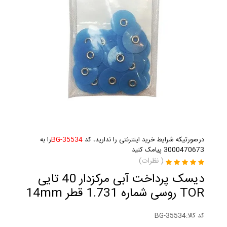
درصورتیکه شرایط خرید اینترنتی را ندارید، کد
BG-35534
را به
3000470673 پیامک کنید
(
نظرات)
دیسک پرداخت آبی مرکزدار 40 تایی
TOR روسی شماره 1.731 قطر 14mm
کد کالا:
BG-35534