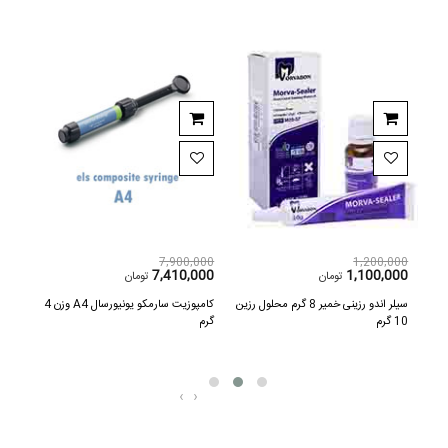
,000
7,900,000
1,200,000
300
7,410,000
1,100,000
تومان
تومان
سید اچ 37 % جامبو سرنگ 50 میل
سیلر اندو رزینی خمیر 8 گرم محلول رزین
کامپوزیت سارمکو یونیورسال A4 وزن 4
10 گرم
گرم
کننده ح
‹
›