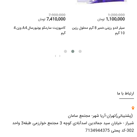
,000
7,900,000
1,200,000
300
7,410,000
1,100,000
تومان
تومان
سید اچ 37 % جامبو سرنگ 50 میل
سیلر اندو رزینی خمیر 8 گرم محلول رزین
کامپوزیت سارمکو یونیورسال A4 وزن 4
10 گرم
گرم
کننده ح
‹
›
ارتباط با ما
(پشتیبانی)تهران-آریا شهر- مجتمع سامان
شیراز - خیابان سید جمالدین اسدآبادی کوچه 3 مجتمع خوارزمی طبقه3 واحد
302-کد پستی 7134944375