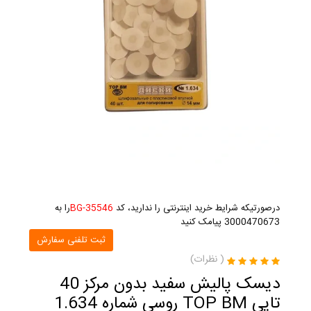
درصورتیکه شرایط خرید اینترنتی را ندارید، کد
BG-35546
را به
3000470673 پیامک کنید
ثبت تلفنی سفارش
(
نظرات)
دیسک پالیش سفید بدون مرکز 40
تایی TOP BM روسی شماره 1.634