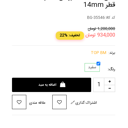
قطر 14mm
کد کالا:
BG-35546
1,200,000
تومان
934,000
تومان
22% :تخفیف
برند:
TOP BM
سفید
رنگ:
اضافه به سبد
اشتراک گذاری
🔗
علاقه مندی