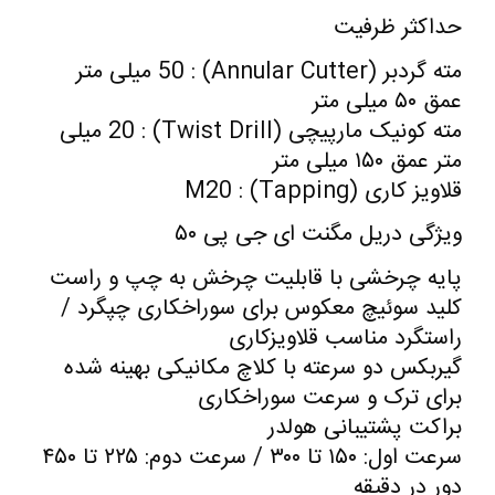
حداکثر ظرفیت
مته گردبر (Annular Cutter) : 50 میلی متر
عمق ۵۰ میلی متر
مته کونیک مارپیچی (Twist Drill) : 20 میلی
متر عمق ۱۵۰ میلی متر
قلاویز کاری (Tapping) : M20
ویژگی دریل مگنت ای جی پی ۵۰
پایه چرخشی با قابلیت چرخش به چپ و راست
کلید سوئیچ معکوس برای سوراخکاری چپگرد /
راستگرد مناسب قلاویزکاری
گیربکس دو سرعته با کلاچ مکانیکی بهینه شده
برای ترک و سرعت سوراخکاری
براکت پشتیبانی هولدر
سرعت اول: ۱۵۰ تا ۳۰۰ / سرعت دوم: ۲۲۵ تا ۴۵۰
دور در دقیقه