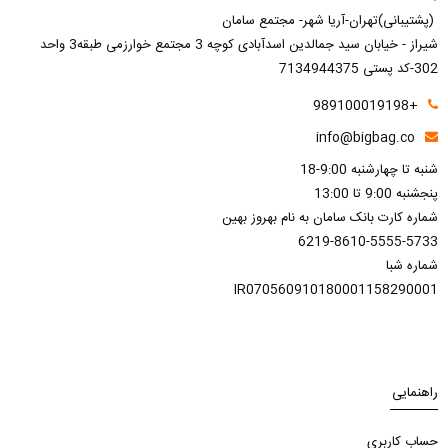
(پشتیبانی)تهران-آریا شهر- مجتمع سامان
شیراز - خیابان سید جمالدین اسدآبادی کوچه 3 مجتمع خوارزمی طبقه3 واحد
302-کد پستی 7134944375
+989100019198
info@bigbag.co
شنبه تا چهارشنبه 9:00-18
پنجشنبه 9:00 تا 13:00
شماره کارت بانک سامان به نام بهروز بهین
6219-8610-5555-5733
شماره شبا
IR070560910180001158290001
راهنمایی
حساب کاربری