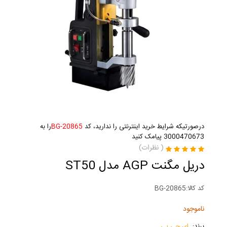
درصورتیکه شرایط خرید اینترنتی را ندارید، کد
BG-20865
را به
3000470673 پیامک کنید
(
نظرات)
دریل مگنت AGP مدل ST50
کد کالا:
BG-20865
ناموجود
برند:
ای جی پی