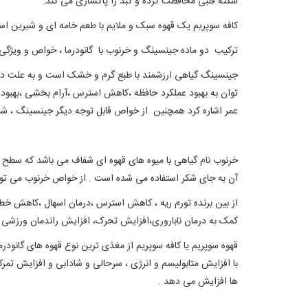
سکته قلبی محافظت کرده و کبد را پاکسازی می کند.
کافه سوپریم یک قهوه سبک و ملایم با طعم خامه ای و شیرین ا
ترکیب دو ماده جینسینگ و خرنوب با گانودرما ، خواص و ویژگی ه
جینسینگ گیاهی ارزشمند با طبع گرم و خشک است و به علت دا
توان به بهبود عملکرد حافظه ،کاهش استرس ،آرام بخشی ،بهبو
عمر اشاره کرد همچنین از خواص قابل توجه دیگر جینسینگ ، ش
خرنوب نام گیاهی با میوه های قهوه ای شفاف می باشد که سطح
آن به جای شکر استفاده می شده است . از خواص خرنوب می توا
کمک به درمان ناباروری،افزایش تحرک، افزایش راندمان ورزشی 
قهوه سوپریم یا کافه سوپریم از مغذی ترین نوع قهوه های گانو
با افزایش متابولیسم و انرژی ، سرحالی و شادابی و افزایش تمرک
ها افزایش می دهد .