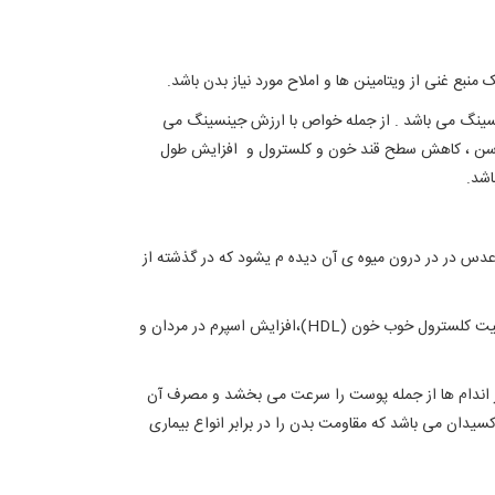
بع غنی از ویتامینن ها و املاح مورد نیاز بدن باشد.
سینگ می باشد . از جمله خواص با ارزش جینسینگ می
ایش سن ، کاهش سطح قند خون و کلسترول و افزایش طول
اشد.
دس در در درون میوه ی آن دیده م یشود که در گذشته از
از بین برنده تورم ریه ، کاهش استرس ،درمان اسهال ،کاهش خطر ابتلا به بیماری های قلبى و عروقى،کاهش کلسترول بد خون (LDL) و بهبود وضعیت کلسترول خوب خون (HDL)،افزایش اسپرم در مردان و
یگر اندام ها از جمله پوست را سرعت می بخشد و مصرف آن
سیدان می باشد که مقاومت بدن را در برابر انواع بیماری