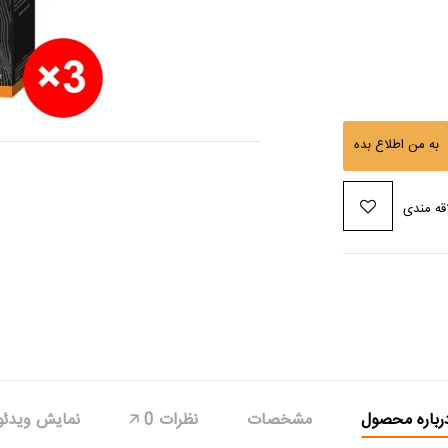
به من اطلاع بده
قه مندی
رباره محصول
مشخصات
نظرات
0
🡥
نمایش ویدئو