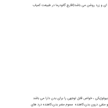
قارچ گانودرما دارای 80 نوع مختلف می باشد ،که قارچ گانودرما لوسیدوم یکی از با ارزش ترین آنها است.کلاهک این قارچ به رنگ قرمز مایل به قهوه ای و زرد روشن می باشد0قارچ گانودرما در طبیعت کمیاب
بیولوژیکی ، خواص قابل توجهی را برای بدن دارا می باشد
 منفی درون بدن،کاهنده سموم مضر بدن،کاهنده درد های