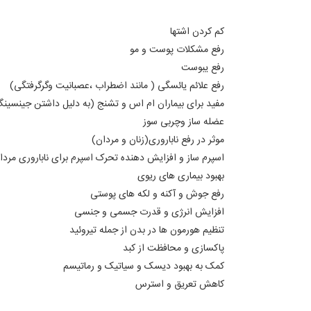
کم کردن اشتها
رفع مشکلات پوست و مو
رفع یبوست
رفع علائم یائسگی ( مانند اضطراب ،عصبانیت وگرگرفتگی)
مفید برای بیماران ام اس و تشنج (به دلیل داشتن جینسین
عضله ساز وچربی سوز
موثر در رفع ناباروری(زنان و مردان)
اسپرم ساز و افزایش دهنده تحرک اسپرم برای ناباروری مردا
بهبود بیماری های ریوی
رفع جوش و آکنه و لکه های پوستی
افزایش انرژی و قدرت جسمی و جنسی
تنظیم هورمون ها در بدن از جمله تیروئید
پاکسازی و محافظت از کبد
کمک به بهبود دیسک و سیاتیک و رماتیسم
کاهش تعریق و استرس