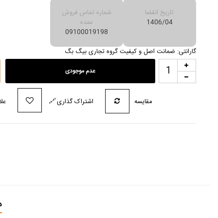
تاریخ انقضا
شماره تماس فروش
1406/04
عمده
09100019198
گارانتی: ضمانت اصل و کیفیت گروه تجاری بیگ بگ
عدم موجودی
مقایسه
اشتراک گذاری
🔗
علا
د