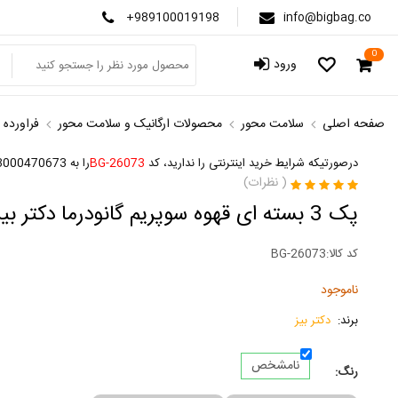
+989100019198
info@bigbag.co
0
ورود
صفحه اصلی
سلامت محور
محصولات ارگانیک و سلامت محور
فراورده 
درصورتیکه شرایط خرید اینترنتی را ندارید، کد
BG-26073
را به 3000470673 پیامک کنید
(
نظرات)
پک 3 بسته ای قهوه سوپریم گانودرما دکتر بیز
کد کالا:
BG-26073
ناموجود
برند:
دکتر بیز
نامشخص
رنگ: