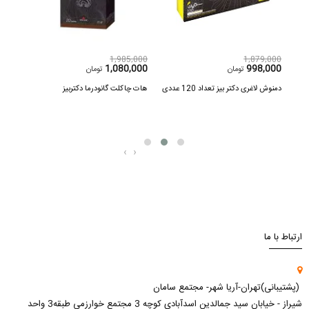
,000
1,985,000
1,879,000
000
1,080,000
998,000
تومان
تومان
ر
دمنوش لاغری دکتر بیز تعداد 120 عددی
هات چاکلت گانودرما دکتربیز
قهوه 
‹
›
ارتباط با ما
(پشتیبانی)تهران-آریا شهر- مجتمع سامان
شیراز - خیابان سید جمالدین اسدآبادی کوچه 3 مجتمع خوارزمی طبقه3 واحد