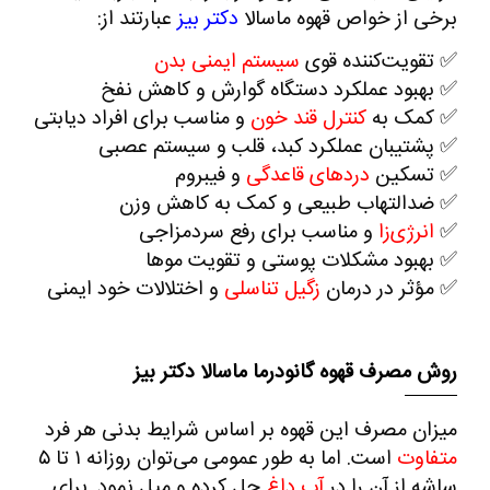
برخی از خواص قهوه ماسالا
دکتر بیز
عبارتند از:
✅
تقویت‌کننده قوی
سیستم ایمنی بدن
✅
بهبود عملکرد
دستگاه گوارش
و
کاهش نفخ
✅
کمک به
کنترل قند خون
و مناسب برای افراد دیابتی
✅
پشتیبان عملکرد
کبد
،
قلب
و
سیستم عصبی
✅
تسکین
دردهای قاعدگی
و فیبروم
✅
ضدالتهاب
طبیعی و کمک به
کاهش وزن
✅
انرژی‌زا
و مناسب برای رفع سردمزاجی
✅
بهبود
مشکلات پوستی
و تقویت موها
✅
مؤثر در درمان
زگیل تناسلی
و اختلالات خود ایمنی
روش مصرف قهوه گانودرما ماسالا دکتر بیز
میزان مصرف این قهوه بر اساس شرایط بدنی هر فرد
متفاوت
است. اما به‌ طور عمومی می‌توان روزانه
۱
تا
۵
ساشه
از آن را در
آب داغ
حل کرده و میل نمود. برای