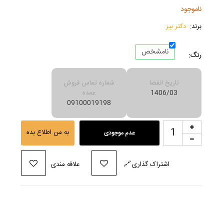
ناموجود
برند:
دکتر بیز
نامشخص
رنگ:
تاریخ انقضا
شماره تماس فروش
1406/03
عمده
09100019198
به من اطلاع بده
عدم موجودی
اشتراک گذاری
🔗
علاقه مندی