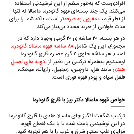
افرادی‌ست که به‌طور منظم از این نوشیدنی استفاده
می‌کنند. پک چند بسته‌ای قهوه گانودرما ماسالا نه تنها
از نظر قیمت
مقرون ‌به ‌صرفه‌تر
است، بلکه شما را برای
مدت طولانی از خرید مجدد بی‌نیاز می‌کند.
در هر بسته،
۲۰
ساشه
‌ی
۲۰
گرمی
وجود دارد که در
مجموع، این پک شامل
۸۰
ساشه قهوه ماسالا گانودرما
است. هر ساشه حاوی
۲
گرم عصاره قارچ گانودرما
لوسیدوم به‌همراه ترکیبی بی ‌نظیر از
ادویه ‌های اصیل
هندی
مانند هل، دارچین، زنجبیل، رازیانه، میخک،
فلفل سیاه و پودر قهوه فوری است.
خواص قهوه ماسالا دکتر بیز با قارچ گانودرما
ترکیب شگفت ‌انگیز چای ماسالا هندی با قارچ گانودرما
در این نوشیدنی باعث شده تا با یک فنجان قهوه،
مزایای طب سنتی شرق و غرب را با هم تجربه کنید.