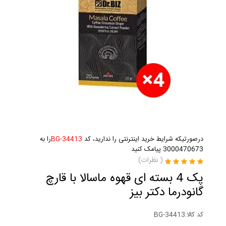
درصورتیکه شرایط خرید اینترنتی را ندارید، کد
BG-34413
را به
3000470673 پیامک کنید
(
نظرات)
پک 4 بسته ای قهوه ماسالا با قارچ
گانودرما دکتر بیز
کد کالا:
BG-34413