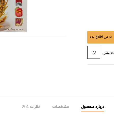
به من اطلاع بده
قه مندی
درباره محصول
مشخصات
نظرات
4
🡥