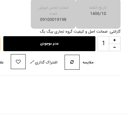
تاریخ انقضا
شماره تماس فروش
1406/10
عمده
09100019198
گارانتی: ضمانت اصل و کیفیت گروه تجاری بیگ بگ
عدم موجودی
مقایسه
اشتراک گذاری
🔗
علا