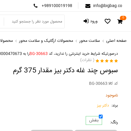
+989100019198
info@bigbag.co
0
ورود
صفحه اصلی
سلامت محور
محصولات ارگانیک و سلامت محور
محصولات
درصورتیکه شرایط خرید اینترنتی را ندارید، کد
BG-30663
را به 3000470673 پیامک کنید
(
نظرات)
سبوس چند غله دکتر بیز مقدار 375 گرم
کد کالا:
BG-30663
ناموجود
برند:
دکتر بیز
بنفش
رنگ: