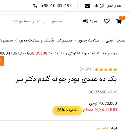
+989100019198
info@bigbag.co
0
ورود
صفحه اصلی
سلامت محور
محصولات ارگانیک و سلامت محور
محصولات
درصورتیکه شرایط خرید اینترنتی را ندارید، کد
BG-35608
را به 3000470673 پیامک کنید
ث
(
نظرات)
پک ده عددی پودر جوانه گندم دکتر بیز
کد کالا:
BG-35608
4,670,000
تومان
3,340,000
تومان
28% :تخفیف
برند:
دکتر بیز