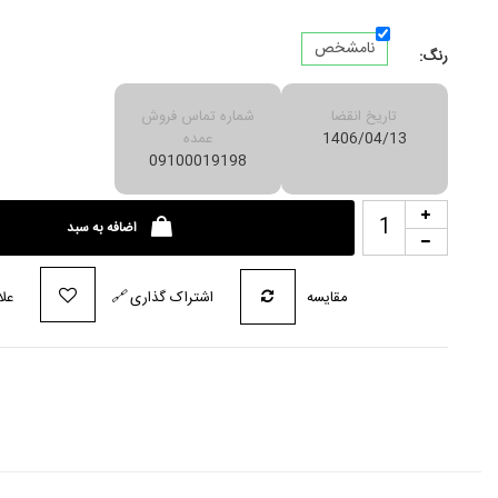
نامشخص
رنگ:
تاریخ انقضا
شماره تماس فروش
1406/04/13
عمده
09100019198
اضافه به سبد
مقایسه
اشتراک گذاری
🔗
علا