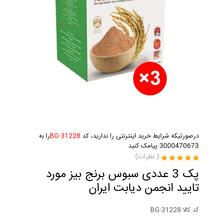
درصورتیکه شرایط خرید اینترنتی را ندارید، کد
BG-31228
را به
3000470673 پیامک کنید
(
نظرات)
پک 3 عددی سبوس برنج بیز مورد
تایید انجمن دیابت ایران
کد کالا:
BG-31228