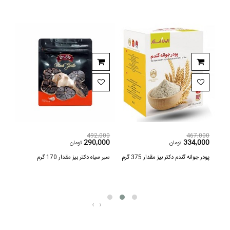
,000
492,000
467,000
000
290,000
334,000
تومان
تومان
ز
پودر جوانه گندم دکتر بیز مقدار 375 گرم
سیر سیاه دکتر بیز مقدار 170 گرم
ساکاروز 
‹
›