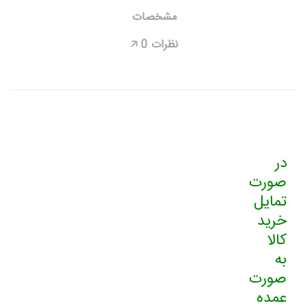
مشخصات
نظرات
0
🡥
در
صورت
تمایل
خرید
کالا
به
صورت
عمده