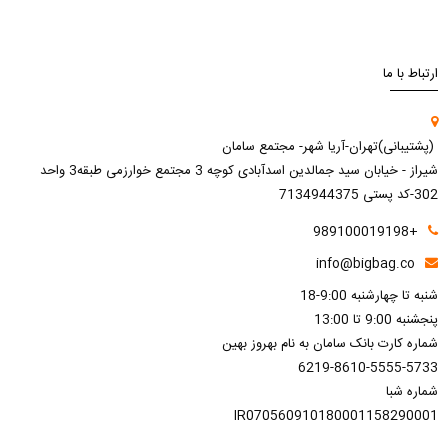
ارتباط با ما
(پشتیبانی)تهران-آریا شهر- مجتمع سامان
شیراز - خیابان سید جمالدین اسدآبادی کوچه 3 مجتمع خوارزمی طبقه3 واحد
302-کد پستی 7134944375
+989100019198
info@bigbag.co
شنبه تا چهارشنبه 9:00-18
پنجشنبه 9:00 تا 13:00
شماره کارت بانک سامان به نام بهروز بهین
6219-8610-5555-5733
شماره شبا
IR070560910180001158290001