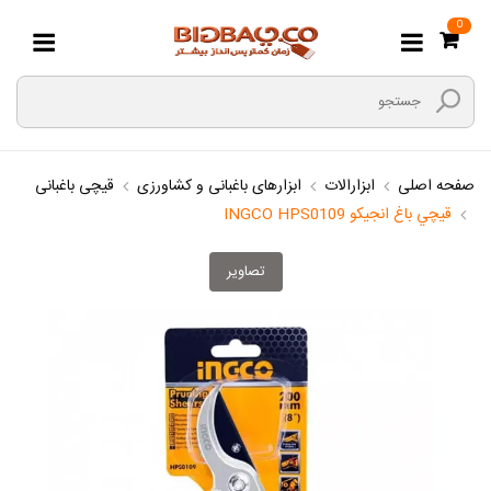
0
صفحه اصلی
ابزارالات
ابزارهای باغبانی و کشاورزی
قیچی باغبانی
قيچي باغ انجيکو INGCO HPS0109
تصاویر