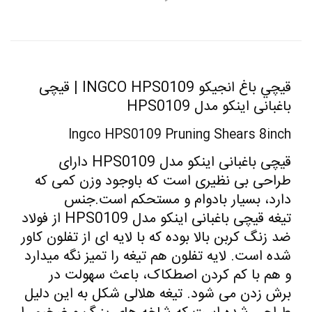
قيچي باغ انجيکو INGCO HPS0109 |
قیچی
باغبانی اینکو مدل HPS0109
Ingco HPS0109 Pruning Shears 8inch
قیچی باغبانی اینکو مدل HPS0109 دارای
طراحی بی نظیری است که باوجود وزن کمی که
دارد، بسیار بادوام و مستحکم است.جنس
تیغه قیچی باغبانی اینکو مدل HPS0109 از فولاد
ضد زنگ کربن بالا بوده که با لایه ای از تفلون کاور
شده است. لایه تفلون هم تیغه را تمیز نگه میدارد
و هم با کم کردن اصطکاک، باعث سهولت در
برش زدن می شود. تیغه هلالی شکل به این دلیل