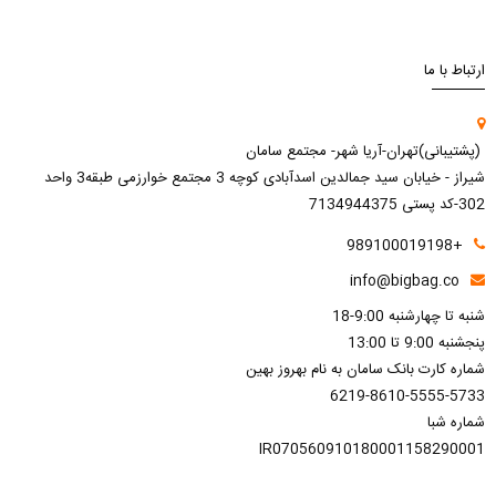
ارتباط با ما
(پشتیبانی)تهران-آریا شهر- مجتمع سامان
شیراز - خیابان سید جمالدین اسدآبادی کوچه 3 مجتمع خوارزمی طبقه3 واحد
302-کد پستی 7134944375
+989100019198
info@bigbag.co
شنبه تا چهارشنبه 9:00-18
پنجشنبه 9:00 تا 13:00
شماره کارت بانک سامان به نام بهروز بهین
6219-8610-5555-5733
شماره شبا
IR070560910180001158290001