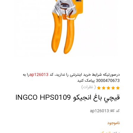
درصورتیکه شرایط خرید اینترنتی را ندارید، کد
ap126013
را به
3000470673 پیامک کنید
(
نظرات)
قيچي باغ انجيکو INGCO HPS0109
کد کالا:
ap126013
ناموجود