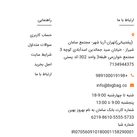
ارتباط با ما
راهنمایی
حساب کاربری
(پشتیبانی)تهران-آریا شهر- مجتمع سامان
سوالات متداول
شیراز - خیابان سید جمالدین اسدآبادی کوچه 3
شرایط سایت
مجتمع خوارزمی طبقه3 واحد 302-کد پستی
7134944375
اصل بخرید
ارتباط با ما
+989100019198
info@bigbag.co
شنبه تا چهارشنبه 9:00-18
پنجشنبه 9:00 تا 13:00
شماره کارت بانک سامان به نام بهروز بهین
6219-8610-5555-5733
شماره شبا
IR070560910180001158290001