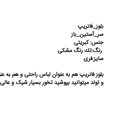
بلوز_فانریپ
سر_آستين_باز
جنس: کبریتی
رنگ:تك رنگ مشکی
سایز:فری
بلوز فانریپ هم به عنوان لباس راحتی و هم به
و تولد میتوانید بپوشید تخور بسیار شیک و عالی