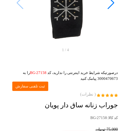
1
/
4
درصورتیکه شرایط خرید اینترنتی را ندارید، کد
BG-27158
را به
3000470673 پیامک کنید
ثبت تلفنی سفارش
(
نظرات)
جوراب زنانه ساق دار پویان
کد کالا:
BG-27158
75,000
تومان