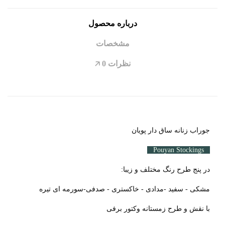
درباره محصول
مشخصات
نظرات
0
🡥
جوراب زنانه ساق دار پویان
Pouyan Stockings
در پنج طرح رنگ مختلف و زیبا:
مشکی - سفید -مدادی - خاکستری - صدفی-سورمه ای تیره
با نقش و طرح زمستانه وکتور برفی