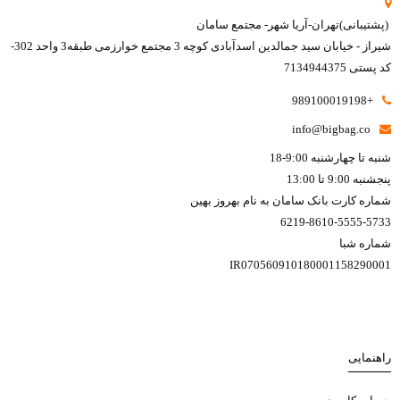
(پشتیبانی)تهران-آریا شهر- مجتمع سامان
شیراز - خیابان سید جمالدین اسدآبادی کوچه 3 مجتمع خوارزمی طبقه3 واحد 302-
کد پستی 7134944375
+989100019198
info@bigbag.co
شنبه تا چهارشنبه 9:00-18
پنجشنبه 9:00 تا 13:00
شماره کارت بانک سامان به نام بهروز بهین
6219-8610-5555-5733
شماره شبا
IR070560910180001158290001
راهنمایی