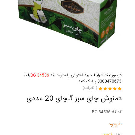
درصورتیکه شرایط خرید اینترنتی را ندارید، کد
BG-34536
را به
3000470673 پیامک کنید
(
نظرات)
دمنوش چای سبز گلچای 20 عددی
کد کالا:
BG-34536
ناموجود
برند:
گلچای