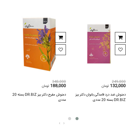
,000
348,000
249,800
500
188,000
132,000
تومان
تومان
دمنوش ضد درد قاعدگی بانوان دکتر بیز
دمنوش مفرح دکتر بیز DR.BIZ بسته 20
DR.BIZ بسته 20 عددی
عددی
عددی
‹
›