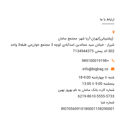
ارتباط با ما
(پشتیبانی)تهران-آریا شهر- مجتمع سامان
شیراز - خیابان سید جمالدین اسدآبادی کوچه 3 مجتمع خوارزمی طبقه3 واحد
302-کد پستی 7134944375
+989100019198
info@bigbag.co
شنبه تا چهارشنبه 9:00-18
پنجشنبه 9:00 تا 13:00
شماره کارت بانک سامان به نام بهروز بهین
6219-8610-5555-5733
شماره شبا
IR070560910180001158290001