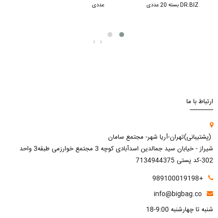
DR.BIZ بسته 20 عددی
عددی
عددی
‹
›
ارتباط با ما
(پشتیبانی)تهران-آریا شهر- مجتمع سامان
شیراز - خیابان سید جمالدین اسدآبادی کوچه 3 مجتمع خوارزمی طبقه3 واحد
302-کد پستی 7134944375
+989100019198
info@bigbag.co
شنبه تا چهارشنبه 9:00-18