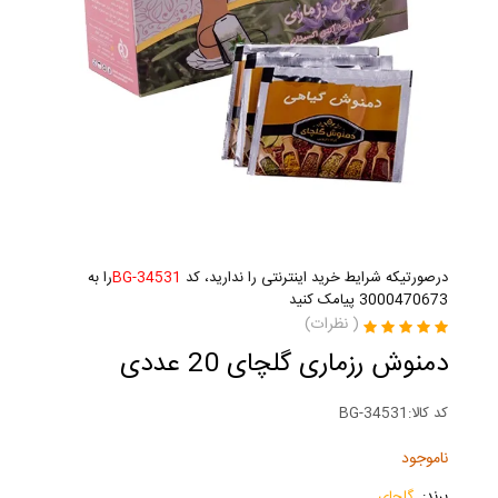
درصورتیکه شرایط خرید اینترنتی را ندارید، کد
BG-34531
را به
3000470673 پیامک کنید
(
نظرات)
دمنوش رزماری گلچای 20 عددی
کد کالا:
BG-34531
ناموجود
برند:
گلچای