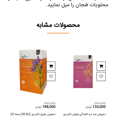
محتویات فنجان را میل نمایید.
محصولات مشابه
,000
348,000
249,800
600
188,000
133,000
تومان
تومان
دمنوش ضد درد قاعدگی بانوان دکتر بیز
دمنوش مفرح دکتر بیز DR.BIZ بسته 20