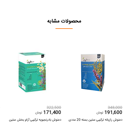
محصولات مشابه
0
322,500
348,000
0
171,400
191,600
تومان
تومان
دمنوش رازیانه ترکیبی ستین بسته 20 عددی
دمنوش بادرنجبویه ترکیبی آرام بخش ستین
د
Z