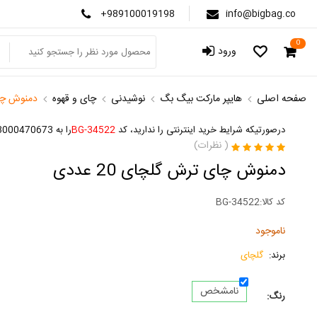
+989100019198
info@bigbag.co
0
ورود
صفحه اصلی
هایپر مارکت بیگ بگ
نوشیدنی
چای و قهوه
دمنوش چای ت
درصورتیکه شرایط خرید اینترنتی را ندارید، کد
BG-34522
را به 3000470673 پیامک کنید
(
نظرات)
دمنوش چای ترش گلچای 20 عددی
کد کالا:
BG-34522
ناموجود
برند:
گلچای
نامشخص
رنگ: