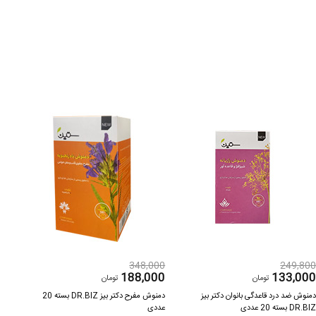
000
348,000
249,80
600
188,000
133,00
تومان
تومان
منوش ضد درد قاعدگی بانوان دکتر بیز
دمنوش مفرح دکتر بیز DR.BIZ بسته 20
دمنوش 
DR.BI بسته 20 عددی
عددی