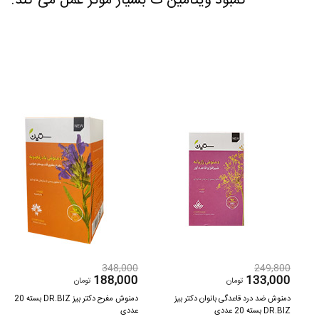
کمبود ویتامین ث بسیار موثر عمل می کند.
348,000
249,800
188,000
133,000
تومان
تومان
ن
دمنوش ضد درد قاعدگی بانوان دکتر بیز
دمنوش مفرح دکتر بیز DR.BIZ بسته 20
DR.BIZ بسته 20 عددی
عددی