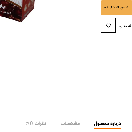
به من اطلاع بده
قه مندی
درباره محصول
مشخصات
نظرات
0
🡥