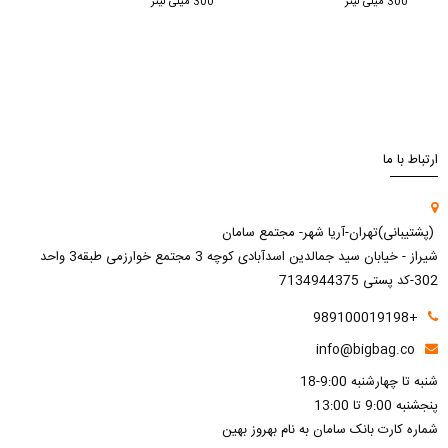
300 میلی لیتر
300 میلی لیتر
300 میلی لیتر
ارتباط با ما
(پشتیبانی)تهران-آریا شهر- مجتمع سامان
شیراز - خیابان سید جمالدین اسدآبادی کوچه 3 مجتمع خوارزمی طبقه3 واحد
302-کد پستی 7134944375
+989100019198
info@bigbag.co
شنبه تا چهارشنبه 9:00-18
پنجشنبه 9:00 تا 13:00
شماره کارت بانک سامان به نام بهروز بهین