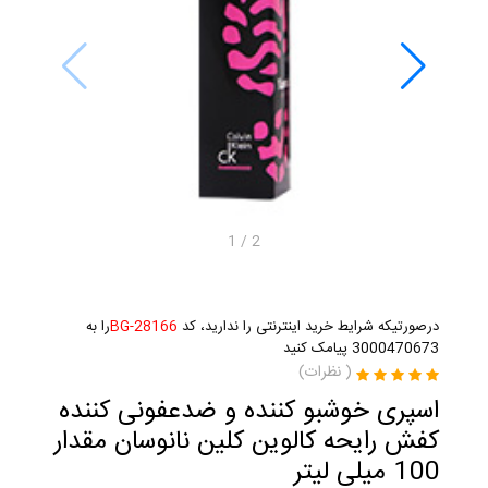
1
/
2
درصورتیکه شرایط خرید اینترنتی را ندارید، کد
BG-28166
را به
3000470673 پیامک کنید
(
نظرات)
اسپری خوشبو کننده و ضدعفونی کننده
کفش رایحه کالوین کلین نانوسان مقدار
100 میلی لیتر