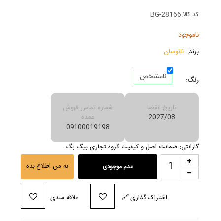
کد کالا:
BG-28166
ناموجود
برند:
نانوسان
نامشخص
رنگ:
تاریخ انقضا
شماره تماس فروش
2027/08
عمده
09100019198
گارانتی: ضمانت اصل و کیفیت گروه تجاری بیگ بگ
به من اطلاع بده
عدم موجودی
اشتراک گذاری
🔗
علاقه مندی