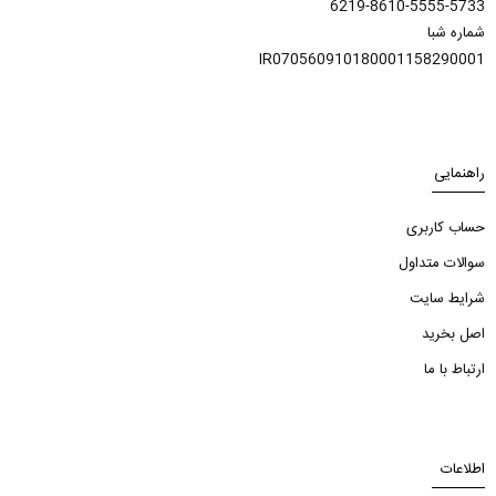
6219-8610-5555-5733
شماره شبا
IR070560910180001158290001
راهنمایی
حساب کاربری
سوالات متداول
شرایط سایت
اصل بخرید
ارتباط با ما
اطلاعات