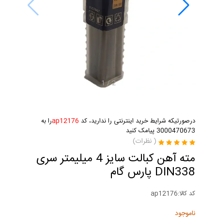
1
/
2
درصورتیکه شرایط خرید اینترنتی را ندارید، کد
ap12176
را به
3000470673 پیامک کنید
(
نظرات)
مته آهن کبالت سایز 4 میلیمتر سری
DIN338 پارس گام
کد کالا:
ap12176
ناموجود