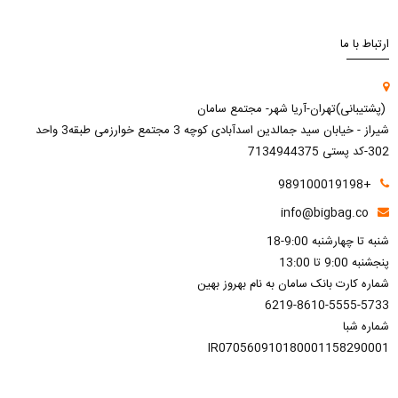
ارتباط با ما
(پشتیبانی)تهران-آریا شهر- مجتمع سامان
شیراز - خیابان سید جمالدین اسدآبادی کوچه 3 مجتمع خوارزمی طبقه3 واحد
302-کد پستی 7134944375
+989100019198
info@bigbag.co
شنبه تا چهارشنبه 9:00-18
پنجشنبه 9:00 تا 13:00
شماره کارت بانک سامان به نام بهروز بهین
6219-8610-5555-5733
شماره شبا
IR070560910180001158290001