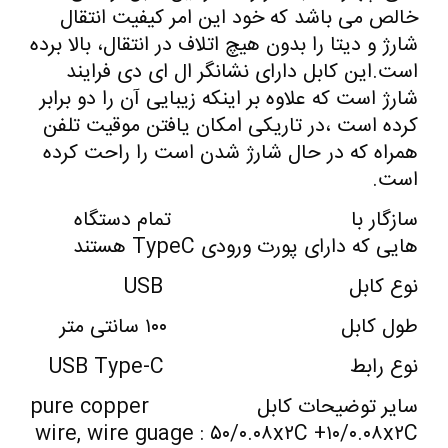
خالص می باشد که خود این امر کیفیت انتقال
شارژ و دیتا را بدون هیچ اتلاف در انتقال، بالا برده
است.این کابل دارای نشانگر ال ای دی فرایند
شارژ است که علاوه بر اینکه زیبایی آن را دو برابر
کرده است ،در تاریکی امکان یافتن موقیت تلفن
همراه که در حال شارژ شدن است را راحت کرده
است.
سازگار با تمام دستگاه
هایی که دارای پورت ورودی TypeC هستند
نوع کابل USB
طول کابل ۱۰۰ سانتی متر
نوع رابط USB Type-C
سایر توضیحات کابل pure copper
wire, wire guage : ۵۰/۰.۰۸x۲C +۱۰/۰.۰۸x۲C