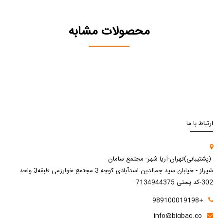
محصولات مشابه
ارتباط با ما
(پشتیبانی)تهران-آریا شهر- مجتمع سامان
شیراز - خیابان سید جمالدین اسدآبادی کوچه 3 مجتمع خوارزمی طبقه3 واحد
302-کد پستی 7134944375
+989100019198
info@bigbag.co