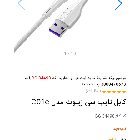
1
/
10
درصورتیکه شرایط خرید اینترنتی را ندارید، کد
BG-34498
را به
3000470673 پیامک کنید
(
نظرات)
کابل تایپ سی زیلوت مدل C01c
کد کالا:
BG-34498
ناموجود
برند:
زیلوت