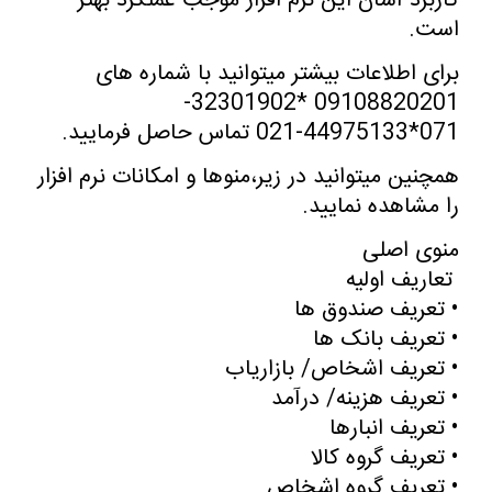
کاربرد آسان این نرم افزار موجب عملکرد بهتر
است.
برای اطلاعات بیشتر میتوانید با شماره های
09108820201 *32301902-
071*44975133-021 تماس حاصل فرمایید.
همچنین میتوانید در زیر،منوها و امکانات نرم افزار
را مشاهده نمایید.
منوی اصلی
تعاریف اولیه
•
تعریف صندوق ها
•
تعریف بانک ها
•
تعریف اشخاص/ بازاریاب
•
تعریف هزینه/ درآمد
•
تعریف انبارها
•
تعریف گروه کالا
•
تعریف گروه اشخاص