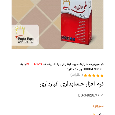
درصورتیکه شرایط خرید اینترنتی را ندارید، کد
BG-34828
را به
3000470673 پیامک کنید
(
نظرات)
نرم افزار حسابداری انبارداری
کد کالا:
BG-34828
ناموجود
برند:
ملی