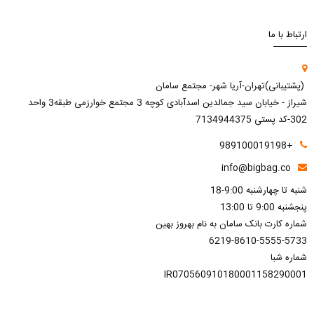
ارتباط با ما
(پشتیبانی)تهران-آریا شهر- مجتمع سامان
شیراز - خیابان سید جمالدین اسدآبادی کوچه 3 مجتمع خوارزمی طبقه3 واحد
302-کد پستی 7134944375
+989100019198
info@bigbag.co
شنبه تا چهارشنبه 9:00-18
پنجشنبه 9:00 تا 13:00
شماره کارت بانک سامان به نام بهروز بهین
6219-8610-5555-5733
شماره شبا
IR070560910180001158290001