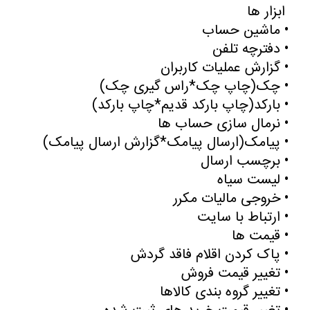
ابزار ها
•
ماشین حساب
•
دفترچه تلفن
•
گزارش عملیات کاربران
•
چک(چاپ چک*راس گیری چک
)
•
بارکد(چاپ بارکد قدیم*چاپ بارکد
)
•
نرمال سازی حساب ها
•
پیامک(ارسال پیامک*گزارش ارسال پیامک
)
•
برچسب ارسال
•
لیست سیاه
•
خروجی مالیات مکرر
•
ارتباط با سایت
•
قیمت ها
•
پاک کردن اقلام فاقد گردش
•
تغییر قیمت فروش
•
تغییر گروه بندی کالاها