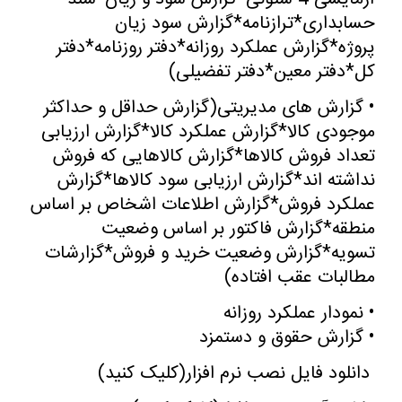
حسابداری*ترازنامه*گزارش سود زیان
پروژه*گزارش عملکرد روزانه*دفتر روزنامه*دفتر
کل*دفتر معین*دفتر تفضیلی
)
•
گزارش های مدیریتی(گزارش حداقل و حداکثر
موجودی کالا*گزارش عملکرد کالا*گزارش ارزیابی
تعداد فروش کالاها*گزارش کالاهایی که فروش
نداشته اند*گزارش ارزیابی سود کالاها*گزارش
عملکرد فروش*گزارش اطلاعات اشخاص بر اساس
منطقه*گزارش فاکتور بر اساس وضعیت
تسویه*گزارش وضعیت خرید و فروش*گزارشات
مطالبات عقب افتاده
)
•
نمودار عملکرد روزانه
•
گزارش حقوق و دستمزد
دانلود فایل نصب نرم افزار
(
کلیک کنید
)