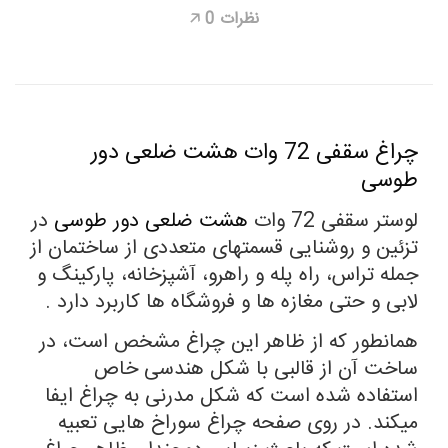
نظرات
0
🡥
چراغ سقفی 72 وات هشت ضلعی دور
طوسی
لوستر سقفی 72 وات
هشت ضلعی دور طوسی
در
تزئین و روشنایی قسمتهای متعددی از ساختمان از
جمله تراس، راه پله و راهرو، آشپزخانه، پارکینگ و
لابی و حتی مغازه ها و فروشگاه ها کاربرد دارد .
همانطور که از ظاهر این چراغ مشخص است، در
ساخت آن از قالبی با شکل هندسی خاص
استفاده شده است که شکل مدرنی به چراغ ایفا
میکند. در روی صفحه چراغ سوراخ هایی تعبیه