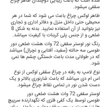
شده است که باعث زیبایی دوچندان ظاهر چراغ
سقفی میشود.
ظاهر لوکس چراغ باعث می شود که شما در هر
محیطی حتی داخل منزل و دفاتر اداری و تجاری
نیز بتوانید از آن استفاده نمایید. بدنه به شکل 8
ضلعی و از جنس پلی کربنات با کیفیت میباشد.
رنگ نور لوستر سقفی 72 وات هشت ضلعی دور
طوسی سه حالته (سفید، آفتابی و نچرال) میباشد
که در طولانی مدت باعث خستگی چشم ها نمی
شود.
نوع لامپ به رفته در چراغ سقفی لوکس از نوع
اس ام دی میباشد که باعث شارنوری بالاتر و یک
دست شدن نور در تمامی نقاط چراغ میشود.
لوستر سقفی 72 وات هشت ضلعی دور
طوسی توسط یک کفی فلزی که نگهدارنده سرپیچ
ها نیز هست، بر روی سقف مهار می شوند. برای