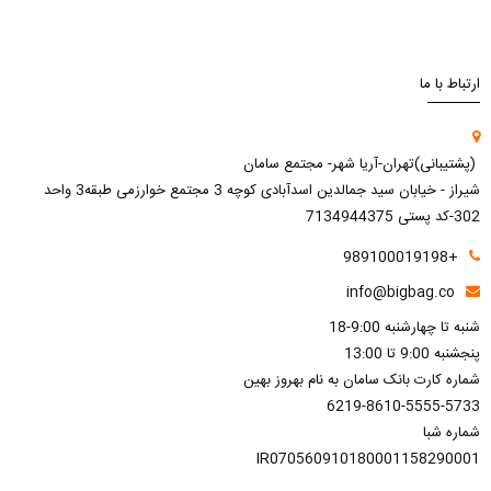
ارتباط با ما
(پشتیبانی)تهران-آریا شهر- مجتمع سامان
شیراز - خیابان سید جمالدین اسدآبادی کوچه 3 مجتمع خوارزمی طبقه3 واحد
302-کد پستی 7134944375
+989100019198
info@bigbag.co
شنبه تا چهارشنبه 9:00-18
پنجشنبه 9:00 تا 13:00
شماره کارت بانک سامان به نام بهروز بهین
6219-8610-5555-5733
شماره شبا
IR070560910180001158290001