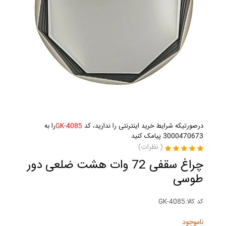
درصورتیکه شرایط خرید اینترنتی را ندارید، کد
GK-4085
را به
3000470673 پیامک کنید
(
نظرات)
چراغ سقفی 72 وات هشت ضلعی دور
طوسی
کد کالا:
GK-4085
ناموجود