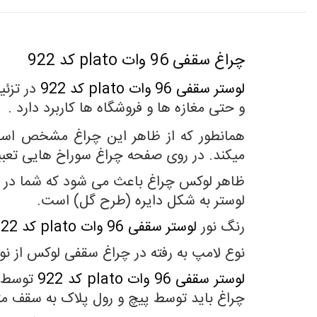
چراغ سقفی 96 وات plato کد 922
لوستر سقفی 96 وات plato کد 922
در تزئی
و حتی مغازه ها و فروشگاه ها کاربرد دارد .
همانطور که از ظاهر این چراغ مشخص است
میکند. در روی صفحه چراغ سوراخ هایی تعب
ظاهر لوکس چراغ باعث می شود که شما در هر
لوستر به شکل دایره (طرح گل) است.
رنگ نور
لوستر سقفی 96 وات plato کد 922 سه حالته (سفید، آفتابی و نچرال) میباشد که در طولانی مدت باعث خستگی چشم ها نمی شود.
نوع لامپ به رفته در چراغ سقفی لوکس از ن
لوستر سقفی 96 وات plato کد 922
توسط ی
چراغ باید توسط پیچ و رول پلاک به سقف م