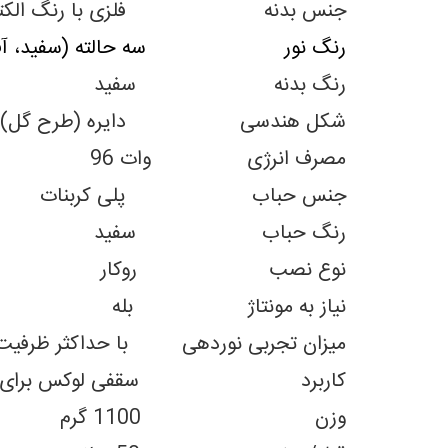
جنس بدنه فلزی با رنگ الکتروا
رنگ نور سه حالته (سفید، آفتابی و نچرال) | 00k
رنگ بدنه سفید
شکل هندسی دایره (طرح گل)
مصرف انرژی وات 96
جنس حباب پلی کربنات
رنگ حباب سفید
نوع نصب روکار
نیاز به مونتاژ بله
میزان تجربی نوردهی با حداکثر ظرفیت لامپ تا 3-4 متر مربع 
کاربرد سقفی لوکس برای نصب روکار 
وزن 1100 گرم