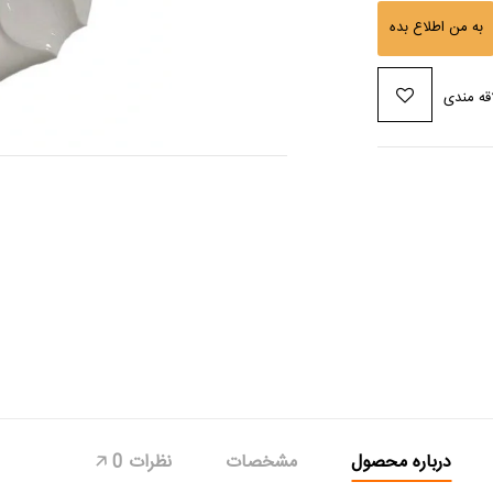
به من اطلاع بده
قه مندی
درباره محصول
مشخصات
نظرات
0
🡥