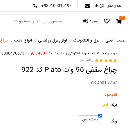
+989100019198
info@bigbag.co
0
ورود
صفحه اصلی
برق و الکترونیک
لوازم برق روشنایی
انواع لامپ
چراغ سقفی 96
درصورتیکه شرایط خرید اینترنتی را ندارید، کد
GK-4001
را به 3000470673 پیامک کنید
(
نظرات)
چراغ سقفی 96 وات Plato کد 922
کد کالا:
GK-4001
ناموجود
برند:
ایمر
نامشخص
رنگ: