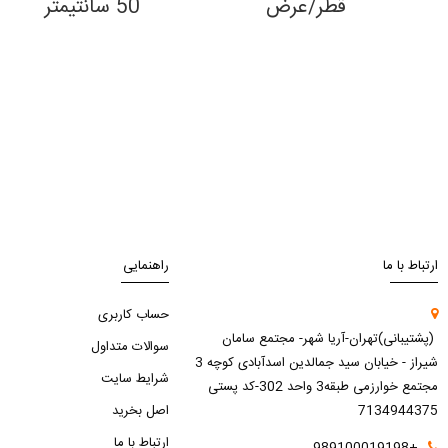
قطر/عرض 50 سانتیمتر
ارتباط با ما
راهنمایی
حساب کاربری
(پشتیبانی)تهران-آریا شهر- مجتمع سامان
سوالات متداول
شیراز - خیابان سید جمالدین اسدآبادی کوچه 3
شرایط سایت
مجتمع خوارزمی طبقه3 واحد 302-کد پستی
7134944375
اصل بخرید
ارتباط با ما
+989100019198