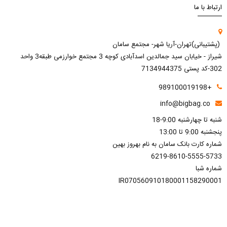
ارتباط با ما
(پشتیبانی)تهران-آریا شهر- مجتمع سامان
شیراز - خیابان سید جمالدین اسدآبادی کوچه 3 مجتمع خوارزمی طبقه3 واحد
302-کد پستی 7134944375
+989100019198
info@bigbag.co
شنبه تا چهارشنبه 9:00-18
پنجشنبه 9:00 تا 13:00
شماره کارت بانک سامان به نام بهروز بهین
6219-8610-5555-5733
شماره شبا
IR070560910180001158290001