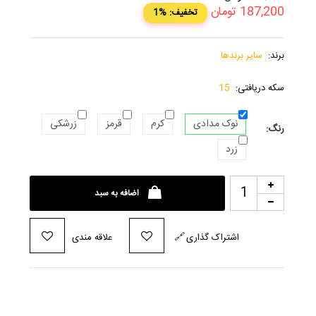
187,200
تومان
1% :تخفیف
برند:
سایر برندها
سکه دریافتی:
15
نوک مدادی
کرم
قرمز
زرشکی
رنگ:
زرد
اضافه به سبد
اشتراک گذاری
🔗
علاقه مندی