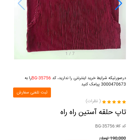
1
/
7
درصورتیکه شرایط خرید اینترنتی را ندارید، کد
BG-35756
را به
3000470673 پیامک کنید
ثبت تلفنی سفارش
(
نظرات)
تاپ حلقه آستین راه راه
کد کالا:
BG-35756
190,000
تومان