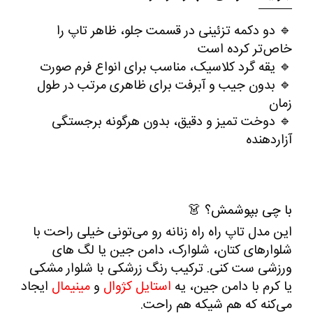
🔹
دو دکمه تزئینی در قسمت جلو، ظاهر تاپ را
خاص‌تر کرده است
🔹
یقه گرد کلاسیک، مناسب برای انواع فرم صورت
🔹
بدون جیب و آبرفت برای ظاهری مرتب در طول
زمان
🔹
دوخت تمیز و دقیق، بدون هرگونه برجستگی
آزاردهنده
با چی بپوشمش؟
👗
این مدل تاپ راه‌ راه زنانه رو می‌تونی خیلی راحت با
شلوارهای کتان
،
شلوارک
،
دامن جین
یا
لگ‌ های
ورزشی
ست کنی. ترکیب رنگ زرشکی با شلوار مشکی
یا کرم با دامن جین، یه
استایل کژوال
و
مینیمال
ایجاد
می‌کنه که هم شیکه هم راحت
.