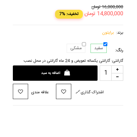
16,000,000
تومان
14,800,000
تومان
7% :تخفیف
برند:
برایتون
سفید
مشکی
رنگ:
گارانتی: گارانتی یکساله تعویض و 24 ماه گارانتی در محل نصب
اضافه به سبد
اشتراک گذاری
🔗
علاقه مندی