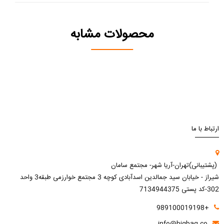
محصولات مشابه
ارتباط با ما
(پشتیبانی)تهران-آریا شهر- مجتمع سامان
شیراز - خیابان سید جمالدین اسدآبادی کوچه 3 مجتمع خوارزمی طبقه3 واحد
302-کد پستی 7134944375
+989100019198