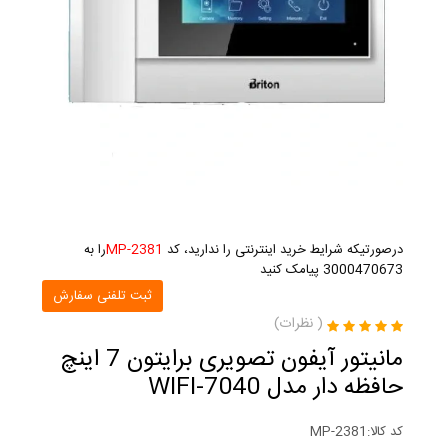
درصورتیکه شرایط خرید اینترنتی را ندارید، کد
MP-2381
را به
3000470673 پیامک کنید
ثبت تلفنی سفارش
(
نظرات)
مانیتور آیفون تصویری برایتون 7 اینچ
حافظه دار مدل 7040-WIFI
کد کالا:
MP-2381