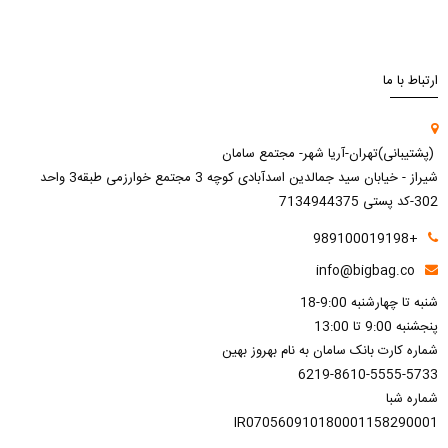
ارتباط با ما
(پشتیبانی)تهران-آریا شهر- مجتمع سامان
شیراز - خیابان سید جمالدین اسدآبادی کوچه 3 مجتمع خوارزمی طبقه3 واحد
302-کد پستی 7134944375
+989100019198
info@bigbag.co
شنبه تا چهارشنبه 9:00-18
پنجشنبه 9:00 تا 13:00
شماره کارت بانک سامان به نام بهروز بهین
6219-8610-5555-5733
شماره شبا
IR070560910180001158290001