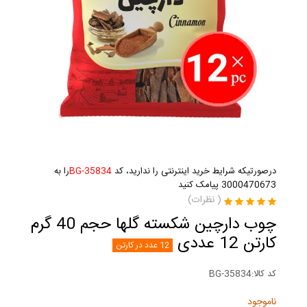
درصورتیکه شرایط خرید اینترنتی را ندارید، کد
BG-35834
را به
3000470673 پیامک کنید
(
نظرات)
چوب دارچین شکسته گلها حجم 40 گرم
کارتن 12 عددی
12 عدد در کارتن
کد کالا:
BG-35834
ناموجود