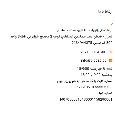
ارتباط با ما
(پشتیبانی)تهران-آریا شهر- مجتمع سامان
شیراز - خیابان سید جمالدین اسدآبادی کوچه 3 مجتمع خوارزمی طبقه3 واحد
302-کد پستی 7134944375
+989100019198
info@bigbag.co
شنبه تا چهارشنبه 9:00-18
پنجشنبه 9:00 تا 13:00
شماره کارت بانک سامان به نام بهروز بهین
6219-8610-5555-5733
شماره شبا
IR070560910180001158290001