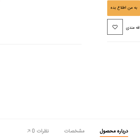
به من اطلاع بده
قه مندی
درباره محصول
مشخصات
نظرات
0
🡥