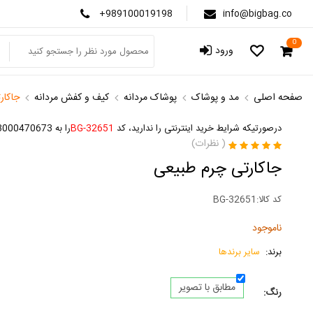
+989100019198
info@bigbag.co
0
ورود
صفحه اصلی
مد و پوشاک
پوشاک مردانه
کیف و کفش مردانه
جاکار
درصورتیکه شرایط خرید اینترنتی را ندارید، کد
BG-32651
را به 3000470673 پیامک کنید
(
نظرات)
جاکارتی چرم طبيعی
کد کالا:
BG-32651
ناموجود
برند:
سایر برندها
مطابق با تصویر
رنگ: