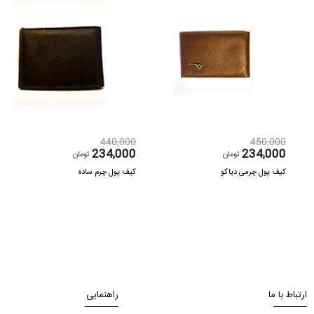
440,000
450,000
234,000
234,000
تومان
تومان
کیف پول چرمی دیاکو
کیف پول چرم ساده
ارتباط با ما
راهنمایی