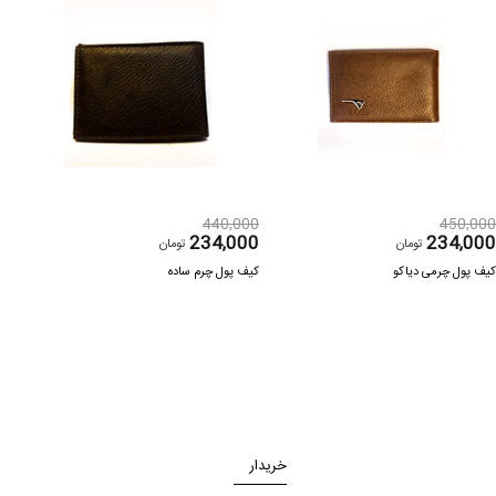
000
440,000
450,00
000
234,000
234,00
تومان
تومان
یف پول چرمی دیاکو
کیف پول چرم ساده
کیف 
خریدار