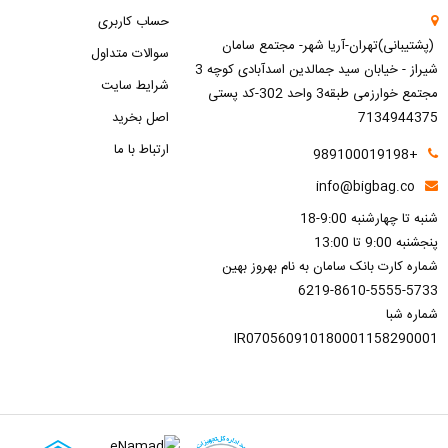
حساب کاربری
(پشتیبانی)تهران-آریا شهر- مجتمع سامان
سوالات متداول
شیراز - خیابان سید جمالدین اسدآبادی کوچه 3
شرایط سایت
مجتمع خوارزمی طبقه3 واحد 302-کد پستی
7134944375
اصل بخرید
ارتباط با ما
+989100019198
info@bigbag.co
شنبه تا چهارشنبه 9:00-18
پنجشنبه 9:00 تا 13:00
شماره کارت بانک سامان به نام بهروز بهین
6219-8610-5555-5733
شماره شبا
IR070560910180001158290001