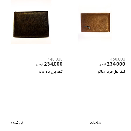
0
440,000
450,000
0
234,000
234,000
تومان
تومان
کیف پول چرمی دیاکو
کیف پول چرم ساده
ک
اطلاعات
فروشنده