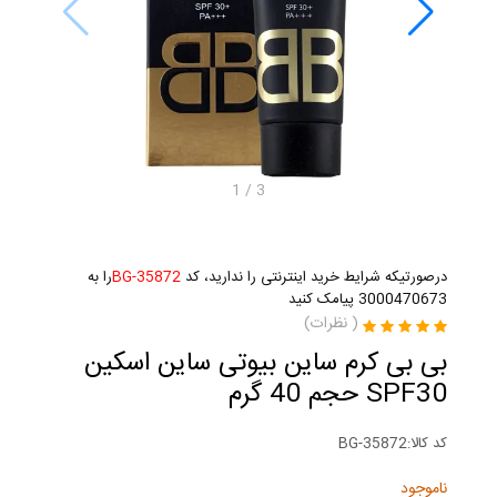
1
/
3
درصورتیکه شرایط خرید اینترنتی را ندارید، کد
BG-35872
را به
3000470673 پیامک کنید
(
نظرات)
بی بی کرم ساین بیوتی ساین اسکین
SPF30 حجم 40 گرم
کد کالا:
BG-35872
ناموجود