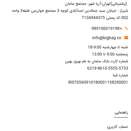
(پشتیبانی)تهران-آریا شهر- مجتمع سامان
شیراز - خیابان سید جمالدین اسدآبادی کوچه 3 مجتمع خوارزمی طبقه3 واحد
302-کد پستی 7134944375
+989100019198
info@bigbag.co
شنبه تا چهارشنبه 9:00-18
پنجشنبه 9:00 تا 13:00
شماره کارت بانک سامان به نام بهروز بهین
6219-8610-5555-5733
شماره شبا
IR070560910180001158290001
راهنمایی
حساب کاربری