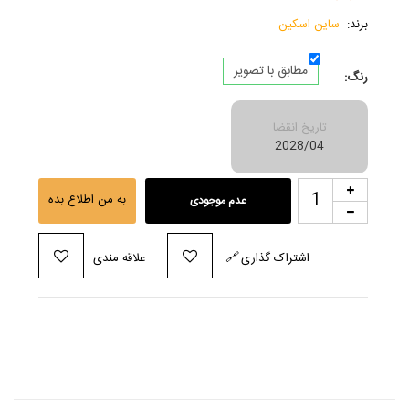
برند:
ساین اسکین
مطابق با تصویر
رنگ:
تاریخ انقضا
2028/04
به من اطلاع بده
عدم موجودی
اشتراک گذاری
🔗
علاقه مندی