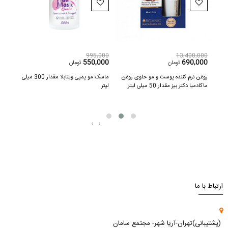
,000
995,000
13,400,000
000
550,000
690,000
تومان
تومان
چری کوین مقدار 40
روغن نرم کننده پوست و مو حاوی روغن
ماسک مو پمپی ویتابلا مقدار 300 میلی
سرم ت
ماکادمیا دکتر بیز مقدار 50 میلی لیتر
لیتر
دکتر بیز م
‹
›
ارتباط با ما
(پشتیبانی)تهران-آریا شهر- مجتمع سامان