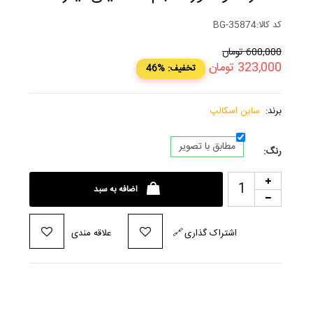
کد کالا:
BG-35874
600,000
تومان
323,000
تومان
46% :تخفیف
برند:
ساین اسکالپ
مطابق با تصویر
رنگ:
اضافه به سبد
اشتراک گذاری
🔗
علاقه مندی