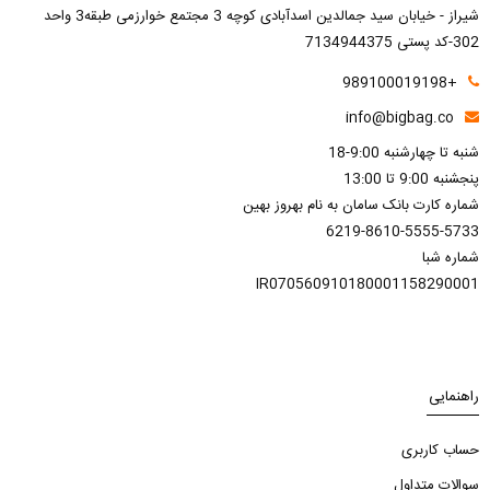
شیراز - خیابان سید جمالدین اسدآبادی کوچه 3 مجتمع خوارزمی طبقه3 واحد
302-کد پستی 7134944375
+989100019198
info@bigbag.co
شنبه تا چهارشنبه 9:00-18
پنجشنبه 9:00 تا 13:00
شماره کارت بانک سامان به نام بهروز بهین
6219-8610-5555-5733
شماره شبا
IR070560910180001158290001
راهنمایی
حساب کاربری
سوالات متداول