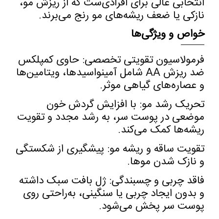
انتخابی عالی برای افرادی‌ست که از ریزش مو،
نازکی یا ضعف ریشه‌های مو رنج می‌برند
.
خواص و ویژگی‌ها
فرمولاسیون تقویتی تخصصی
:
حاوی کمپلکس
ضد ریزش
AA
شامل آمینواسیدها، ویتامین‌ها
و عصاره‌های گیاهی موثر
.
تحریک رشد مو
:
با افزایش گردش خون
موضعی در پوست سر، به رشد مجدد و تقویت
ریشه‌ها کمک می‌کند
.
تقویت ساقه و ریشه مو
:
پیشگیری از شکستگی
و نازک شدن موها
.
فاقد چربی و چسبندگی
:
ژل بافت سبک داشته
و بدون ایجاد چربی یا سنگینی، به‌راحتی روی
پوست سر پخش می‌شود
.