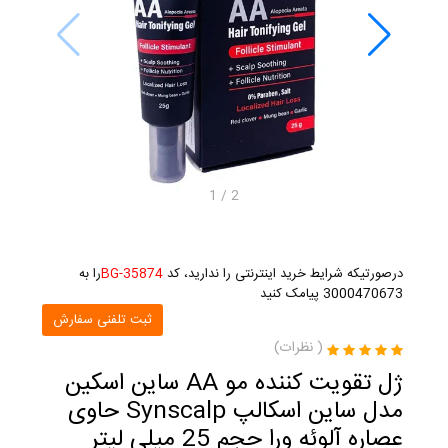
1
/
2
درصورتیکه شرایط خرید اینترنتی را ندارید، کد
BG-35874
را به
3000470673 پیامک کنید
ثبت تلفنی سفارش
(
نظرات)
ژل تقویت کننده مو AA ساین اسکین
مدل ساین اسکالپ Synscalp حاوی
عصاره آلوئه ورا حجم 25 میلی لیتر