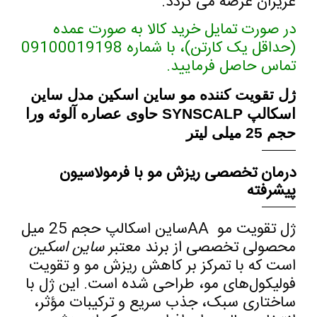
عزیزان عرضه می گردد
.
در صورت تمایل خرید کالا به صورت عمده
(حداقل یک کارتن)، با شماره 09100019198
تماس حاصل فرمایید.
ژل تقویت کننده مو ساین اسکین مدل ساین
اسکالپ SYNSCALP حاوی عصاره آلوئه ورا
حجم 25 میلی لیتر
درمان تخصصی ریزش مو با فرمولاسیون
پیشرفته
ژل تقویت مو
AA
ساین اسکالپ حجم 25 میل
محصولی تخصصی از برند معتبر
ساین اسکین
است که با تمرکز بر کاهش ریزش مو و تقویت
فولیکول‌های مو، طراحی شده است. این ژل با
ساختاری سبک، جذب سریع و ترکیبات مؤثر،