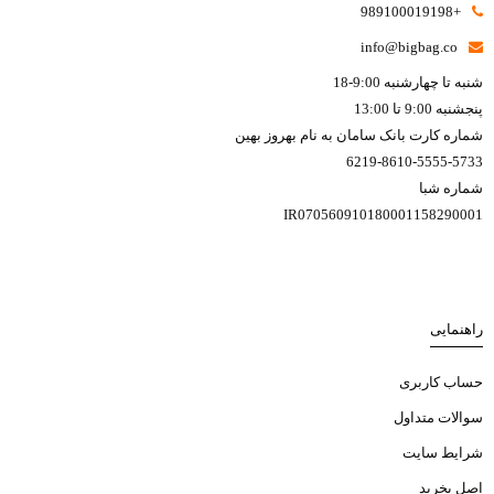
+989100019198
info@bigbag.co
شنبه تا چهارشنبه 9:00-18
پنجشنبه 9:00 تا 13:00
شماره کارت بانک سامان به نام بهروز بهین
6219-8610-5555-5733
شماره شبا
IR070560910180001158290001
راهنمایی
حساب کاربری
سوالات متداول
شرایط سایت
اصل بخرید