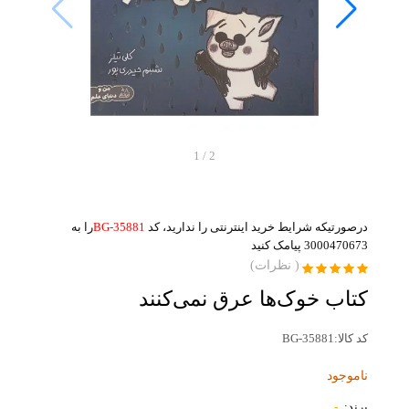
1
/
2
درصورتیکه شرایط خرید اینترنتی را ندارید، کد
BG-35881
را به
3000470673 پیامک کنید
(
نظرات)
کتاب خوک‌ها عرق نمی‌کنند
کد کالا:
BG-35881
ناموجود
برند:
-