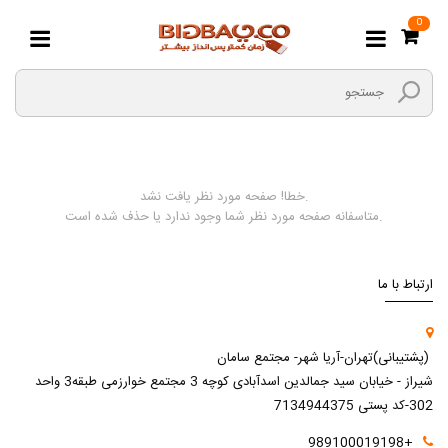
0
صفحه مورد نظر یافت نشد.
خطا!
متاسفانه صفحه مورد نظر شما وجود ندارد یا حذف شده است.
ارتباط با ما
(پشتیبانی)تهران-آریا شهر- مجتمع سامان
شیراز - خیابان سید جمالدین اسدآبادی کوچه 3 مجتمع خوارزمی طبقه3 واحد
302-کد پستی 7134944375
+989100019198