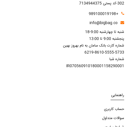
302-کد پستی 7134944375
+989100019198
info@bigbag.co
شنبه تا چهارشنبه 9:00-18
پنجشنبه 9:00 تا 13:00
شماره کارت بانک سامان به نام بهروز بهین
6219-8610-5555-5733
شماره شبا
IR070560910180001158290001
راهنمایی
حساب کاربری
سوالات متداول