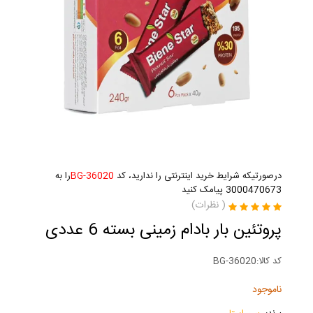
درصورتیکه شرایط خرید اینترنتی را ندارید، کد
BG-36020
را به
3000470673 پیامک کنید
(
نظرات)
پروتئین بار بادام زمینی بسته 6 عددی
کد کالا:
BG-36020
ناموجود