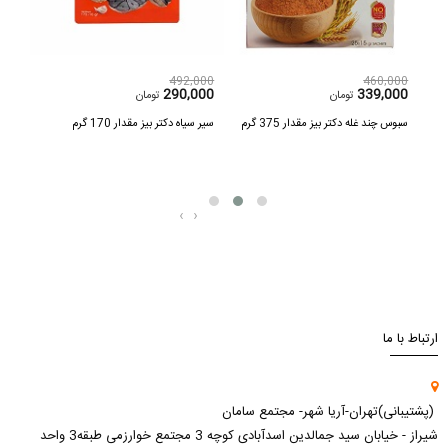
,000
492,000
460,000
000
290,000
339,000
تومان
تومان
سبوس چند غله دکتر بیز مقدار 375 گرم
سیر سیاه دکتر بیز مقدار 170 گرم
ساکاروز 
‹
›
ارتباط با ما
(پشتیبانی)تهران-آریا شهر- مجتمع سامان
شیراز - خیابان سید جمالدین اسدآبادی کوچه 3 مجتمع خوارزمی طبقه3 واحد