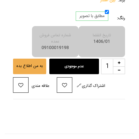
برند:
بین استار
مطابق با تصویر
رنگ:
تاریخ انقضا
شماره تماس فروش
1406/01
عمده
09100019198
به من اطلاع بده
عدم موجودی
اشتراک گذاری
🔗
علاقه مندی