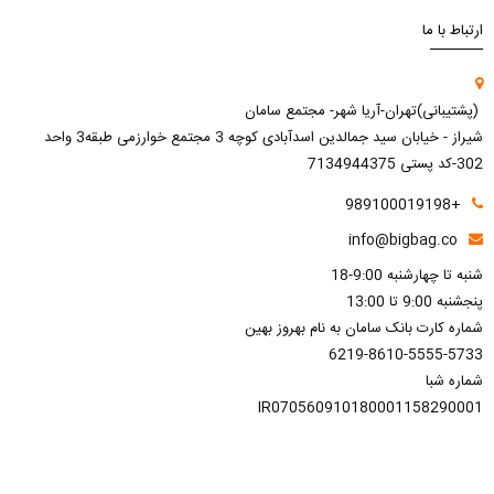
ارتباط با ما
(پشتیبانی)تهران-آریا شهر- مجتمع سامان
شیراز - خیابان سید جمالدین اسدآبادی کوچه 3 مجتمع خوارزمی طبقه3 واحد
302-کد پستی 7134944375
+989100019198
info@bigbag.co
شنبه تا چهارشنبه 9:00-18
پنجشنبه 9:00 تا 13:00
شماره کارت بانک سامان به نام بهروز بهین
6219-8610-5555-5733
شماره شبا
IR070560910180001158290001