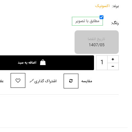
برند:
اکسونیک
مطابق با تصویر
رنگ:
تاریخ انقضا
1407/05
اضافه به سبد
مقایسه
اشتراک گذاری
🔗
علا