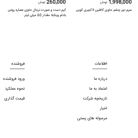
0
260,000
1,998,000
تومان
تومان
سرم دور چشم حاوی کافئین لاکچری کوین
کرم دست و صورت نرمال حاوی عصاره روغن
ک
بادام ویتابلا مقدار 60 میلی لیتر
و
اطلاعات
فروشنده
درباره ما
ورود فروشنده
اعتماد به ما
نحوه عملکرد
تاریخچه شرکت
قیمت گذاری
اخبار
مرسوله های پستی