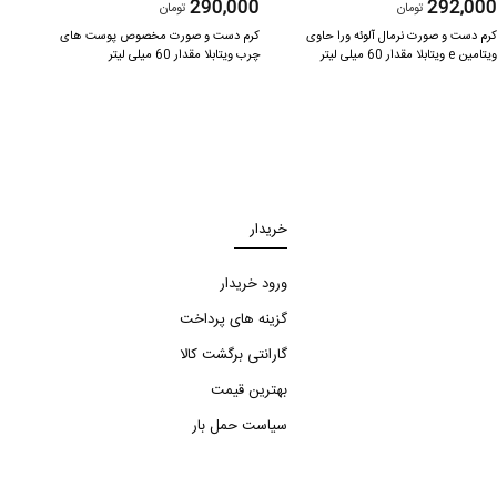
000
290,000
292,00
تومان
تومان
رم دست و صورت نرمال آلوئه ورا حاوی
کرم دست و صورت مخصوص پوست های
کرم د
یتامین e ویتابلا مقدار 60 میلی لیتر
چرب ویتابلا مقدار 60 میلی لیتر
خریدار
ورود خریدار
گزینه های پرداخت
گارانتی برگشت کالا
بهترین قیمت
سیاست حمل بار