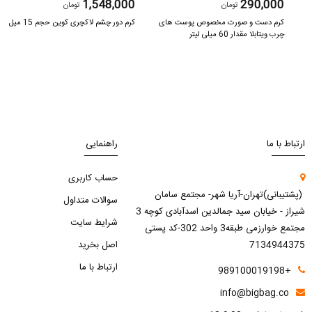
1,548,000
290,000
تومان
تومان
کرم دست و صورت مخصوص پوست های
کرم دور چشم لاکچری کوین حجم 15 میل
چرب ویتابلا مقدار 60 میلی لیتر
ارتباط با ما
راهنمایی
حساب کاربری
(پشتیبانی)تهران-آریا شهر- مجتمع سامان
سوالات متداول
شیراز - خیابان سید جمالدین اسدآبادی کوچه 3
شرایط سایت
مجتمع خوارزمی طبقه3 واحد 302-کد پستی
7134944375
اصل بخرید
ارتباط با ما
+989100019198
info@bigbag.co