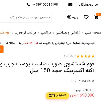
+989100019198
info@bigbag.co
0
ورود
صفحه اصلی
آرایشی و بهداشتی
مراقبتی
مراقبت از صورت
فوم شست
درصورتیکه شرایط خرید اینترنتی را ندارید، کد
BG-36084
را به 3000470673 پیامک کنید
ث
(
نظرات)
فوم شستشوی صورت مناسب پوست چرب و 
آکنه اکسونیک حجم 150 میل
کد کالا:
BG-36084
950,000
تومان
690,000
تومان
27% :تخفیف