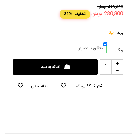
410,000
تومان
280,800
تومان
31% :تخفیف
برند:
بیتا
مطابق با تصویر
رنگ:
اضافه به سبد
اشتراک گذاری
🔗
علاقه مندی