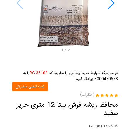
1
/
2
درصورتیکه شرایط خرید اینترنتی را ندارید، کد
BG-36103
را به
3000470673 پیامک کنید
ثبت تلفنی سفارش
(
نظرات)
محافظ ریشه فرش بیتا 12 متری حریر
سفید
کد کالا:
BG-36103