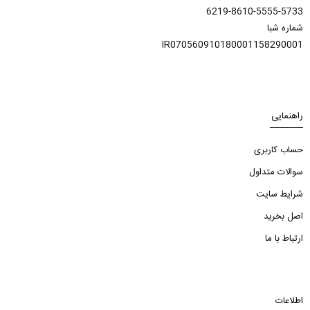
6219-8610-5555-5733
شماره شبا
IR070560910180001158290001
راهنمایی
حساب کاربری
سوالات متداول
شرایط سایت
اصل بخرید
ارتباط با ما
اطلاعات