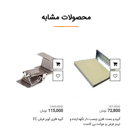
محصولات مشابه
150,000
97,900
390
115,000
72,800
250,
تومان
تومان
تومان
محافظ ریشه فرش بیتا 6 متری حریر
گیره و بست فلزی چسب دار نگهدارنده و
گیره فلزی آویز فرش C
ترمز فرش و موکت بی کاست