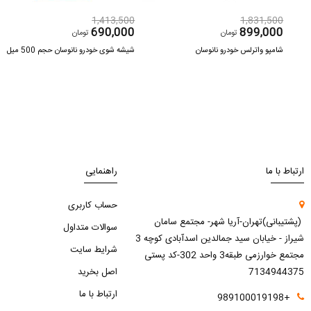
1,413,500
1,831,500
690,000
899,000
تومان
تومان
شامپو واترلس خودرو نانوسان
شیشه شوی خودرو نانوسان حجم 500 میل
ارتباط با ما
راهنمایی
حساب کاربری
(پشتیبانی)تهران-آریا شهر- مجتمع سامان
سوالات متداول
شیراز - خیابان سید جمالدین اسدآبادی کوچه 3
شرایط سایت
مجتمع خوارزمی طبقه3 واحد 302-کد پستی
7134944375
اصل بخرید
ارتباط با ما
+989100019198