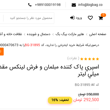
+989100019198
info@bigbag.co
0
ورود
صفحه اصلی
هایپر مارکت بیگ بگ
دستمال و شوینده
نظافت خانه و آش
درصورتیکه شرایط خرید اینترنتی را ندارید، کد
BG-31895
را به 3000470673 پیامک کنید
ث
(
نظرات)
ميلي ليتر
کد کالا:
BG-31895
350,000
تومان
292,500
تومان
16% :تخفیف