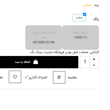
برند:
لینکس
سفید
رنگ:
تاریخ انقضا
شماره تماس فروش
1405/11
عمده
09100019198
گارانتی: ضمانت اصل بودن فروشگاه اینترنت یبیگ بگ
اضافه به سبد
مقایسه
اشتراک گذاری
🔗
علا