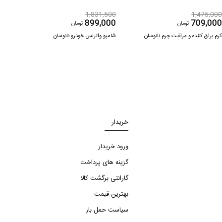
500
1,831,500
1,475,00
000
899,000
709,00
تومان
تومان
رم براق کننده و مراقبت چرم نانوسان
شامپو واترلس خودرو نانوسان
شیشه 
خریدار
ورود خریدار
گزینه های پرداخت
گارانتی برگشت کالا
بهترین قیمت
سیاست حمل بار