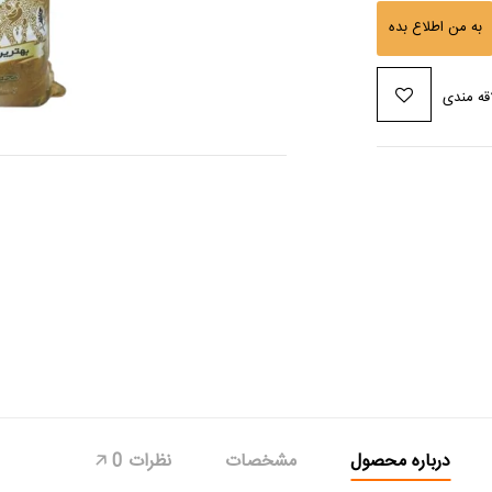
به من اطلاع بده
قه مندی
درباره محصول
مشخصات
نظرات
0
🡥