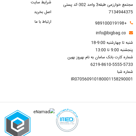
شرایط سایت
مجتمع خوارزمی طبقه3 واحد 302-کد پستی
7134944375
اصل بخرید
ارتباط با ما
+989100019198
info@bigbag.co
شنبه تا چهارشنبه 9:00-18
پنجشنبه 9:00 تا 13:00
شماره کارت بانک سامان به نام بهروز بهین
6219-8610-5555-5733
شماره شبا
IR070560910180001158290001