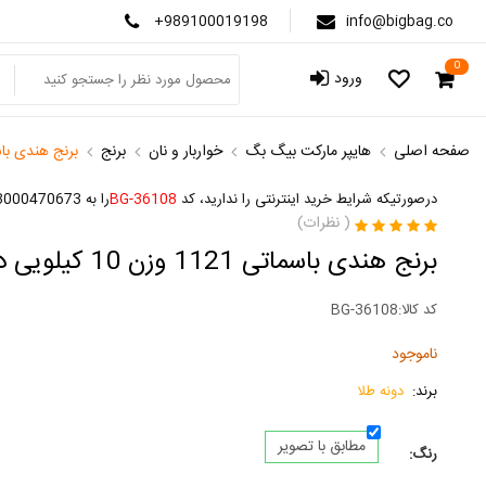
+989100019198
info@bigbag.co
0
ورود
صفحه اصلی
هایپر مارکت بیگ بگ
خواربار و نان
برنج
برنج هندی باسماتی 1121 وزن 10 
درصورتیکه شرایط خرید اینترنتی را ندارید، کد
BG-36108
را به 3000470673 پیامک کنید
(
نظرات)
برنج هندی باسماتی 1121 وزن 10 کیلویی دونه طلا
کد کالا:
BG-36108
ناموجود
برند:
دونه طلا
مطابق با تصویر
رنگ: