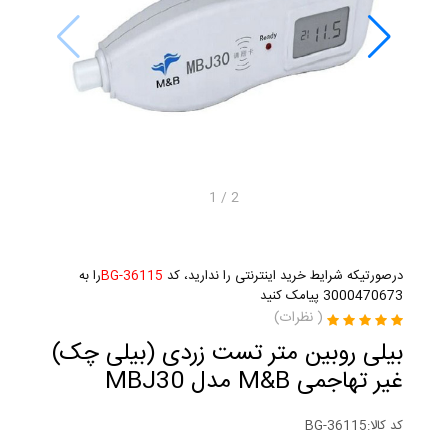
1
/
2
درصورتیکه شرایط خرید اینترنتی را ندارید، کد
BG-36115
را به
3000470673 پیامک کنید
(
نظرات)
بیلی روبین متر تست زردی (بیلی چک)
غیر تهاجمی M&B مدل MBJ30
کد کالا:
BG-36115