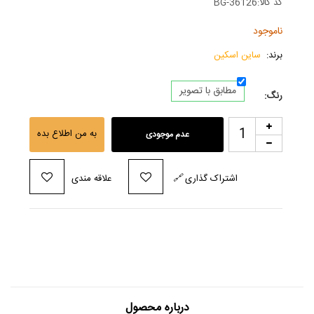
کد کالا:
BG-36126
ناموجود
برند:
ساین اسکین
مطابق با تصویر
رنگ:
به من اطلاع بده
عدم موجودی
اشتراک گذاری
🔗
علاقه مندی
درباره محصول