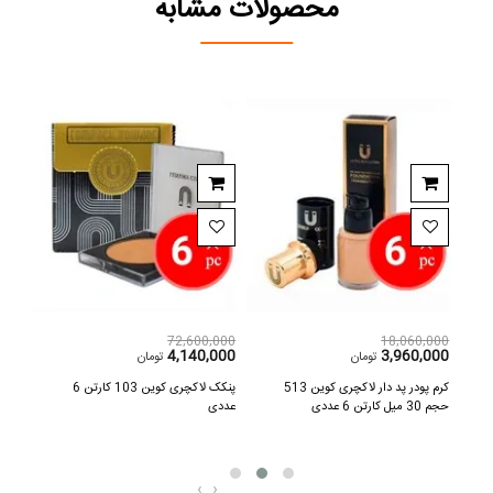
محصولات مشابه
,000
72,600,000
18,060,000
000
4,140,000
3,960,000
تومان
تومان
ل
کرم پودر پد دار لاکچری کوین 513
پنکک لاکچری کوین 103 کارتن 6
حجم 30 میل کارتن 6 عددی
عددی
عددی
‹
›