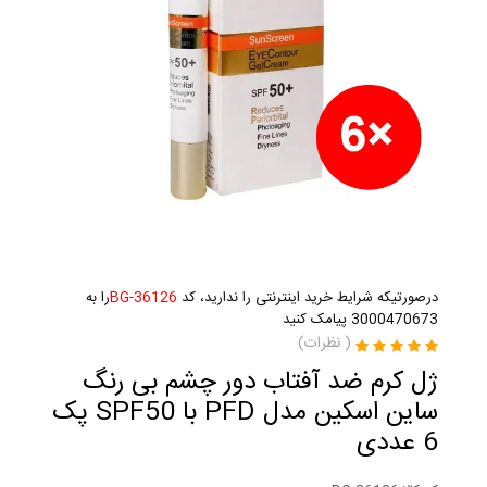
درصورتیکه شرایط خرید اینترنتی را ندارید، کد
BG-36126
را به
3000470673 پیامک کنید
(
نظرات)
ژل کرم ضد آفتاب دور چشم بی رنگ
ساین اسکین مدل PFD با SPF50 پک
6 عددی