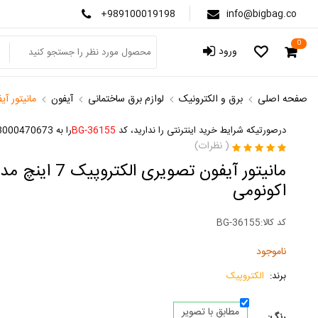
+989100019198
info@bigbag.co
0
ورود
صفحه اصلی
برق و الکترونیک
لوازم برق ساختمانی
آیفون
مانیتور آیفون تص
درصورتیکه شرایط خرید اینترنتی را ندارید، کد
BG-36155
را به 3000470673 پیامک کنید
(
نظرات)
اکونومی
کد کالا:
BG-36155
ناموجود
برند:
الکتروپیک
مطابق با تصویر
رنگ: