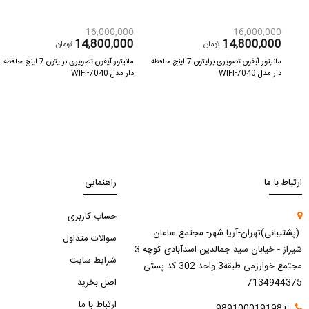
16,000,000
16,000,000
14,800,000
14,800,000
تومان
تومان
 اینچ حافظه
مانیتور آیفون تصویری برایتون 7 اینچ حافظه
مانیتور آیفون تصویری برایتون 7 اینچ حافظه
دار مدل 7040-WIFI
دار مدل 7040-WIFI
ارتباط با ما
راهنمایی
حساب کاربری
(پشتیبانی)تهران-آریا شهر- مجتمع سامان
سوالات متداول
شیراز - خیابان سید جمالدین اسدآبادی کوچه 3
شرایط سایت
مجتمع خوارزمی طبقه3 واحد 302-کد پستی
7134944375
اصل بخرید
ارتباط با ما
+989100019198