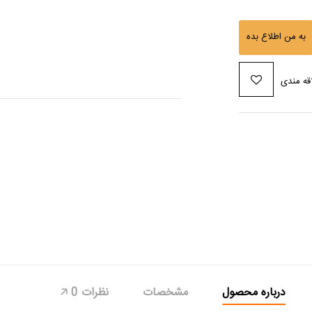
به من اطلاع بده
قه مندی
درباره محصول
مشخصات
نظرات
0
🡥