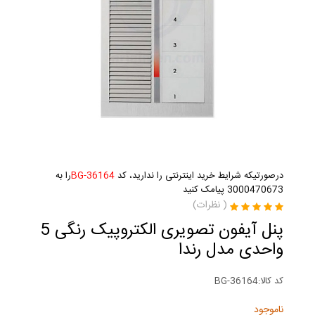
درصورتیکه شرایط خرید اینترنتی را ندارید، کد
BG-36164
را به
3000470673 پیامک کنید
(
نظرات)
پنل آیفون تصویری الکتروپیک رنگی 5
واحدی مدل رندا
کد کالا:
BG-36164
ناموجود