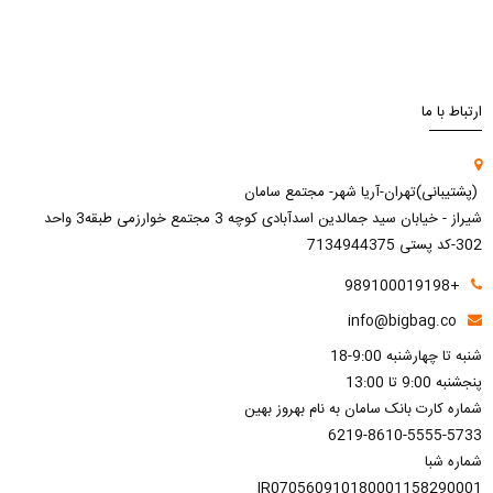
ارتباط با ما
(پشتیبانی)تهران-آریا شهر- مجتمع سامان
شیراز - خیابان سید جمالدین اسدآبادی کوچه 3 مجتمع خوارزمی طبقه3 واحد
302-کد پستی 7134944375
+989100019198
info@bigbag.co
شنبه تا چهارشنبه 9:00-18
پنجشنبه 9:00 تا 13:00
شماره کارت بانک سامان به نام بهروز بهین
6219-8610-5555-5733
شماره شبا
IR070560910180001158290001