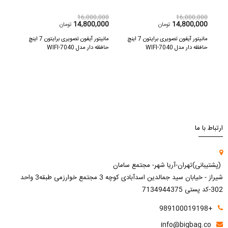
,000
16,000,000
16,000,000
000
14,800,000
14,800,000
تومان
تومان
7 اینچ
مانیتور آیفون تصویری برایتون 7 اینچ
مانیتور آیفون تصویری برایتون 7 اینچ
حافظه دار مدل 7040-WIFI
حافظه دار مدل 7040-WIFI
حافظه د
ارتباط با ما
(پشتیبانی)تهران-آریا شهر- مجتمع سامان
شیراز - خیابان سید جمالدین اسدآبادی کوچه 3 مجتمع خوارزمی طبقه3 واحد
302-کد پستی 7134944375
+989100019198
info@bigbag.co