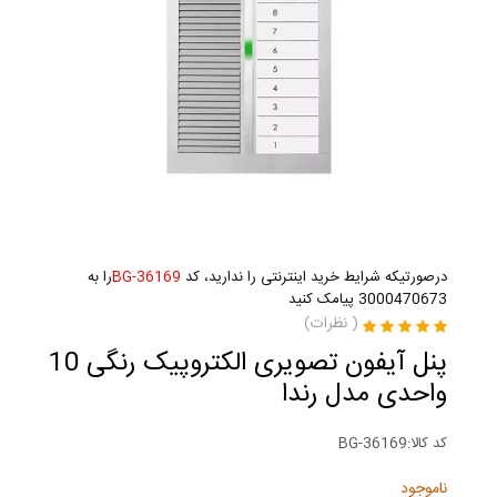
درصورتیکه شرایط خرید اینترنتی را ندارید، کد
BG-36169
را به
3000470673 پیامک کنید
(
نظرات)
پنل آیفون تصویری الکتروپیک رنگی 10
واحدی مدل رندا
کد کالا:
BG-36169
ناموجود