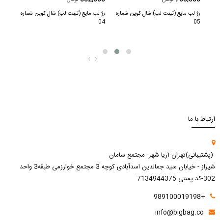
اره
رژ لب مایع (تینت لب) شال کوین شماره
رژ لب مایع (تینت لب) شال کوین شماره
رژ لب
02
04
05
‹
›
ارتباط با ما
(پشتیبانی)تهران-آریا شهر- مجتمع سامان
شیراز - خیابان سید جمالدین اسدآبادی کوچه 3 مجتمع خوارزمی طبقه3 واحد
302-کد پستی 7134944375
+989100019198
info@bigbag.co