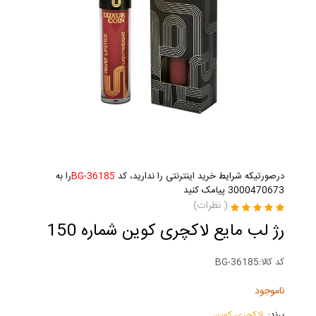
درصورتیکه شرایط خرید اینترنتی را ندارید، کد
BG-36185
را به
3000470673 پیامک کنید
(
نظرات)
رژ لب مایع لاکچری کوین شماره 150
کد کالا:
BG-36185
ناموجود
برند:
لاکچری کوین